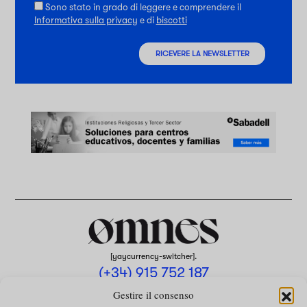
Sono stato in grado di leggere e comprendere il
Informativa sulla privacy
e di
biscotti
RICEVERE LA NEWSLETTER
[yaycurrency-switcher].
(+34) 915 752 187
omnes@omnesmag.com
Gestire il consenso