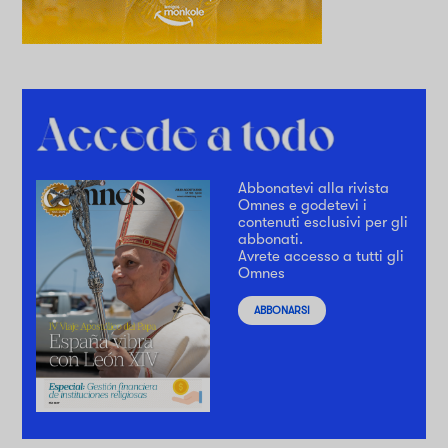
Abbonatevi alla rivista
Omnes e godetevi i
contenuti esclusivi per gli
abbonati.
Avrete accesso a tutti gli
Omnes
ABBONARSI