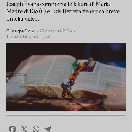
Joseph Evans commenta le letture di Maria
Madre di Dio (C) e Luis Herrera tiene una breve
omelia video.
Giuseppe Evans
-
29 dicembre 2024
-
Tempo di lettura:
2
minuti
Facebook
X
WhatsApp
Telegram