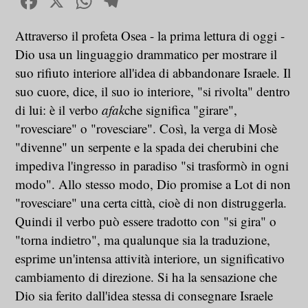
Facebook
X
WhatsApp
Telegram
Attraverso il profeta Osea - la prima lettura di oggi -
Dio usa un linguaggio drammatico per mostrare il
suo rifiuto interiore all'idea di abbandonare Israele. Il
suo cuore, dice, il suo io interiore, "si rivolta" dentro
di lui: è il verbo
afak
che significa "girare",
"rovesciare" o "rovesciare". Così, la verga di Mosè
"divenne" un serpente e la spada dei cherubini che
impediva l'ingresso in paradiso "si trasformò in ogni
modo". Allo stesso modo, Dio promise a Lot di non
"rovesciare" una certa città, cioè di non distruggerla.
Quindi il verbo può essere tradotto con "si gira" o
"torna indietro", ma qualunque sia la traduzione,
esprime un'intensa attività interiore, un significativo
cambiamento di direzione. Si ha la sensazione che
Dio sia ferito dall'idea stessa di consegnare Israele