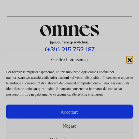
[yaycurrency-switcher].
(+34) 915 752 187
omnes@omnesmag.com
Gestire il consenso
Per fornire le migliori esperienze, utilizziamo tecnologie come i cookie per
memorizzare e/o accedere alle informazioni sul vostro dispositivo. Il consenso a queste
tecnologie ci consentirà di elaborare dati come il comportamento di navigazione o gli
identificatori unici su questo sito. Il mancato consenso o la revoca del consenso
possono influire negativamente su alcune caratteristiche e funzioni.
AVVISO LEGALE
INFORMATIVA SULLA PRIVACY
Accettare
UTILIZZO DEI COOKIE
Negare
TERMINI E CONDIZIONI DELLA COLLABORAZIONE
TERMINI E CONDIZIONI PER L’ABBONAMENTO