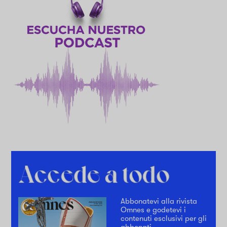
Abbonatevi alla rivista
Omnes e godetevi i
contenuti esclusivi per gli