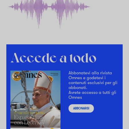
Abbonatevi alla rivista
Omnes e godetevi i
contenuti esclusivi per gli
abbonati.
Avrete accesso a tutti gli
Omnes
ABBONARSI