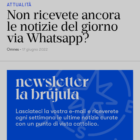
ATTUALITÀ
Non ricevete ancora
le notizie del giorno
via Whatsapp?
Omnes
-
17 giugno 2022
Lasciateci la vostra e-mail e riceverete
ogni settimana le ultime notizie curate
con un punto di vista cattolico.