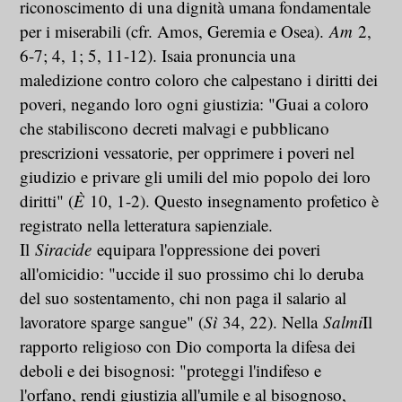
riconoscimento di una dignità umana fondamentale
per i miserabili (cfr. Amos, Geremia e Osea).
Am
2,
6-7; 4, 1; 5, 11-12). Isaia pronuncia una
maledizione contro coloro che calpestano i diritti dei
poveri, negando loro ogni giustizia: "Guai a coloro
che stabiliscono decreti malvagi e pubblicano
prescrizioni vessatorie, per opprimere i poveri nel
giudizio e privare gli umili del mio popolo dei loro
diritti" (
È
10, 1-2). Questo insegnamento profetico è
registrato nella letteratura sapienziale.
Il
Siracide
equipara l'oppressione dei poveri
all'omicidio: "uccide il suo prossimo chi lo deruba
del suo sostentamento, chi non paga il salario al
lavoratore sparge sangue" (
Sì
34, 22). Nella
Salmi
Il
rapporto religioso con Dio comporta la difesa dei
deboli e dei bisognosi: "proteggi l'indifeso e
l'orfano, rendi giustizia all'umile e al bisognoso,