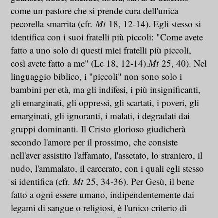
come un pastore che si prende cura dell'unica
pecorella smarrita (cfr.
Mt
18, 12-14). Egli stesso si
identifica con i suoi fratelli più piccoli: "Come avete
fatto a uno solo di questi miei fratelli più piccoli,
così avete fatto a me" (Lc 18, 12-14).
Mt
25, 40). Nel
linguaggio biblico, i "piccoli" non sono solo i
bambini per età, ma gli indifesi, i più insignificanti,
gli emarginati, gli oppressi, gli scartati, i poveri, gli
emarginati, gli ignoranti, i malati, i degradati dai
gruppi dominanti. Il Cristo glorioso giudicherà
secondo l'amore per il prossimo, che consiste
nell'aver assistito l'affamato, l'assetato, lo straniero, il
nudo, l'ammalato, il carcerato, con i quali egli stesso
si identifica (cfr.
Mt
25, 34-36). Per Gesù, il bene
fatto a ogni essere umano, indipendentemente dai
legami di sangue o religiosi, è l'unico criterio di