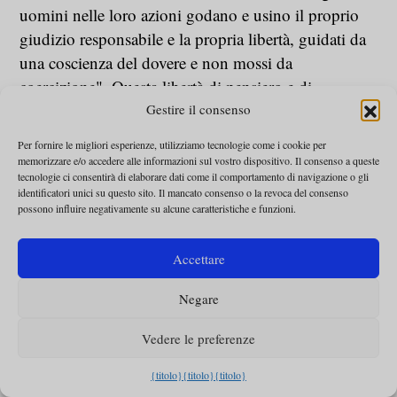
uomini nelle loro azioni godano e usino il proprio
giudizio responsabile e la propria libertà, guidati da
una coscienza del dovere e non mossi da
coercizione". Questa libertà di pensiero e di
coscienza, sia individuale che comunitaria, si basa
Gestire il consenso
sul riconoscimento della dignità umana "così come è
Per fornire le migliori esperienze, utilizziamo tecnologie come i cookie per
conosciuta dalla parola di Dio rivelata e dalla stessa
memorizzare e/o accedere alle informazioni sul vostro dispositivo. Il consenso a queste
tecnologie ci consentirà di elaborare dati come il comportamento di navigazione o gli
ragione naturale". Lo stesso magistero ecclesiale ha
identificatori unici su questo sito. Il mancato consenso o la revoca del consenso
maturato, sempre più pienamente, il significato di
possono influire negativamente su alcune caratteristiche e funzioni.
questa dignità, insieme alle esigenze e alle
implicazioni ad essa connesse, arrivando a
Accettare
comprendere che la dignità di ogni essere umano è
Negare
tale al di là di ogni circostanza.
Vedere le preferenze
2. La Chiesa proclama, promuove e si fa
garante della dignità umana.
{titolo}
{titolo}
{titolo}