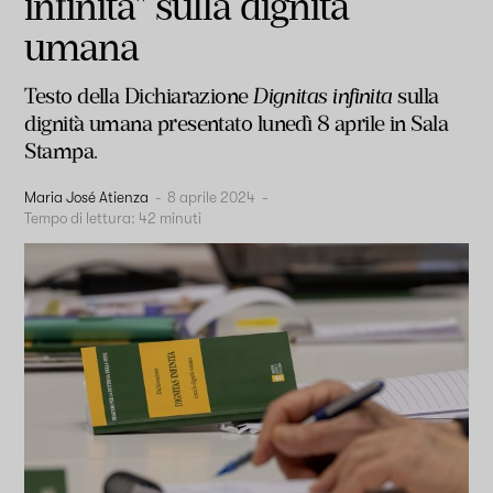
infinita" sulla dignità
umana
Testo della Dichiarazione
Dignitas infinita
sulla
dignità umana presentato lunedì 8 aprile in Sala
Stampa.
Maria José Atienza
-
8 aprile 2024
-
Tempo di lettura:
42
minuti