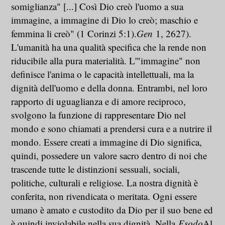
somiglianza" [...] Così Dio creò l'uomo a sua
immagine, a immagine di Dio lo creò; maschio e
femmina li creò" (1 Corinzi 5:1).
Gen
1, 2627).
L'umanità ha una qualità specifica che la rende non
riducibile alla pura materialità. L'"immagine" non
definisce l'anima o le capacità intellettuali, ma la
dignità dell'uomo e della donna. Entrambi, nel loro
rapporto di uguaglianza e di amore reciproco,
svolgono la funzione di rappresentare Dio nel
mondo e sono chiamati a prendersi cura e a nutrire il
mondo. Essere creati a immagine di Dio significa,
quindi, possedere un valore sacro dentro di noi che
trascende tutte le distinzioni sessuali, sociali,
politiche, culturali e religiose. La nostra dignità è
conferita, non rivendicata o meritata. Ogni essere
umano è amato e custodito da Dio per il suo bene ed
è quindi inviolabile nella sua dignità. Nella
Esodo
Al