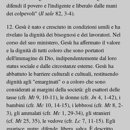
difendi il povero e l'indigente e liberalo dalle mani
dei colpevoli" (
Il sale
82, 3-4).
12. Gesù è nato e cresciuto in condizioni umili e ha
rivelato la dignità dei bisognosi e dei lavoratori. Nel
corso del suo ministero, Gesù ha affermato il valore
e la dignità di tutti coloro che sono portatori
dell'immagine di Dio, indipendentemente dal loro
status sociale e dalle circostanze esterne. Gesù ha
abbattuto le barriere culturali e cultuali, restituendo
dignità agli "emarginati" o a coloro che sono
considerati ai margini della società: gli esattori delle
tasse (cfr.
Mt
9, 10-11), le donne (cfr.
Jn
4, 1-42), i
bambini (cfr.
Mc
10, 14-15), i lebbrosi (cfr.
Mt
8, 2-
3), gli ammalati (cfr.
Mc
1, 29-34), gli stranieri
(cf.
Mt
25, 35), le vedove (cfr.
Lc
7, 11-15). Egli
guarisce, nutre, difende, libera, salva. È descritto