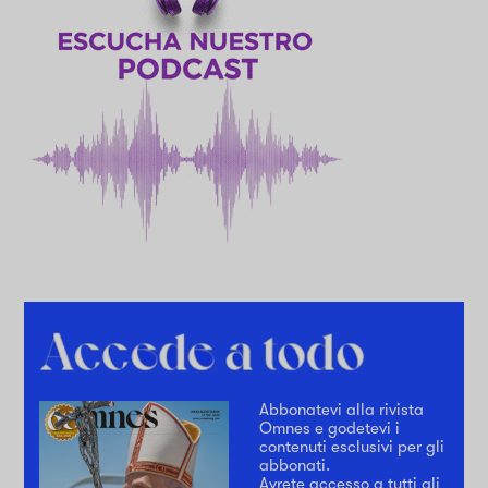
Abbonatevi alla rivista
Omnes e godetevi i
contenuti esclusivi per gli
abbonati.
Avrete accesso a tutti gli