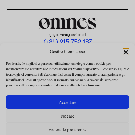
[yaycurrency-switcher].
(+34) 915 752 187
omnes@omnesmag.com
Gestire il consenso
Per fornire le migliori esperienze, utilizziamo tecnologie come i cookie per
memorizzare e/o accedere alle informazioni sul vostro dispositivo. Il consenso a queste
tecnologie ci consentirà di elaborare dati come il comportamento di navigazione o gli
identificatori unici su questo sito. Il mancato consenso o la revoca del consenso
possono influire negativamente su alcune caratteristiche e funzioni.
AVVISO LEGALE
INFORMATIVA SULLA PRIVACY
Accettare
UTILIZZO DEI COOKIE
Negare
TERMINI E CONDIZIONI DELLA COLLABORAZIONE
TERMINI E CONDIZIONI PER L’ABBONAMENTO
Vedere le preferenze