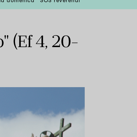
lla domenica
SOS reverendi
" (Ef 4, 20-