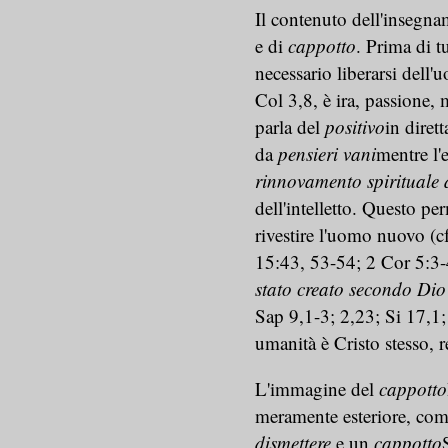
Il contenuto dell'insegnam
e di
cappotto
. Prima di t
necessario liberarsi dell'
Col 3,8, è ira, passione, 
parla del
positivo
in diret
da
pensieri vani
mentre l'e
rinnovamento spirituale d
dell'intelletto. Questo pe
rivestire l'uomo nuovo (c
15:43, 53-54; 2 Cor 5:3-4
stato creato secondo Dio
Sap 9,1-3; 2,23; Si 17,1;
umanità è Cristo stesso, r
L'immagine del
cappotto
meramente esteriore, come 
dismettere
e un
cappotto