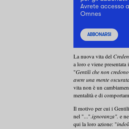
Avrete accesso a 
Omnes
ABBONARSI
La nuova vita del
Credent
a loro e viene presentata
"
Gentili che non credono 
avere una mente oscurata
vita non è un cambiamento
mentalità e di comporta
Il motivo per cui i Gentil
nel "...".
ignoranza".
e ne
qui la loro azione: "
indol