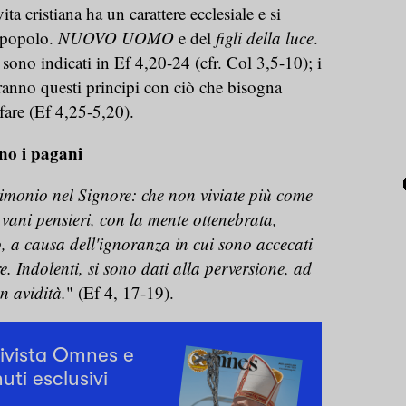
ita cristiana ha un carattere ecclesiale e si
l popolo.
NUOVO UOMO
e del
figli della luce
.
 sono indicati in Ef 4,20-24 (cfr. Col 3,5-10); i
reranno questi principi con ciò che bisogna
fare (Ef 4,25-5,20).
no i pagani
timonio nel Signore: che non viviate più come
 vani pensieri, con la mente ottenebrata,
o, a causa dell'ignoranza in cui sono accecati
e. Indolenti, si sono dati alla perversione, ad
n avidità.
" (Ef 4, 17-19).
rivista Omnes e
uti esclusivi