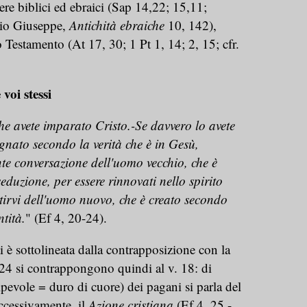
re biblici ed ebraici (Sap 14,22; 15,11;
io Giuseppe,
Antichità ebraiche
10, 142),
Testamento (At 17, 30; 1 Pt 1, 14; 2, 15; cfr.
 voi stessi
che avete imparato Cristo.
-Se davvero lo avete
egnato secondo la verità che è in Gesù,
e conversazione dell'uomo vecchio, che è
eduzione, per essere rinnovati nello spirito
stirvi dell'uomo nuovo, che è creato secondo
ntità.
" (Ef 4, 20-24).
i è sottolineata dalla contrapposizione con la
-24 si contrappongono quindi al v. 18: di
pevole = duro di cuore) dei pagani si parla del
ccessivamente, il
Azione cristiana
(Ef 4, 25 -