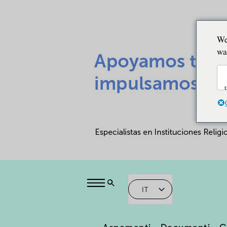
We
wa
IT