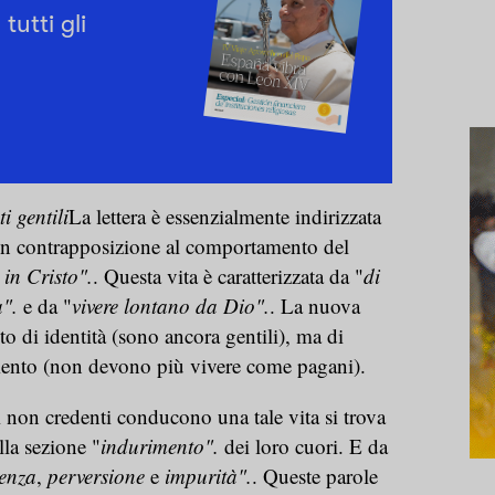
tutti gli
i gentili
La lettera è essenzialmente indirizzata
 in contrapposizione al comportamento del
in Cristo".
. Questa vita è caratterizzata da "
di
".
e da "
vivere lontano da Dio".
. La nuova
 di identità (sono ancora gentili), ma di
mento (non devono più vivere come pagani).
i non credenti conducono una tale vita si trova
lla sezione "
indurimento".
dei loro cuori. E da
enza
,
perversione
e
impurità".
. Queste parole