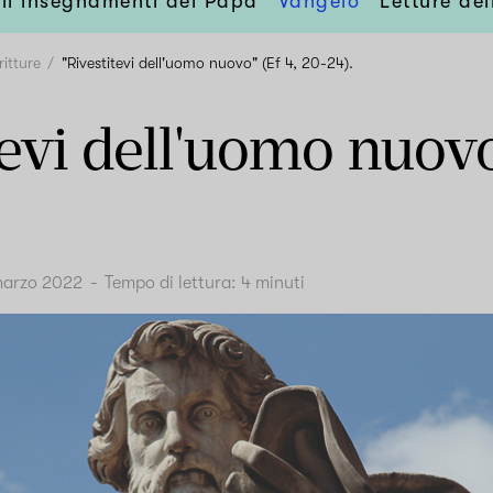
li insegnamenti del Papa
Vangelo
Letture de
ritture
"Rivestitevi dell'uomo nuovo" (Ef 4, 20-24).
tevi dell'uomo nuovo
marzo 2022
-
Tempo di lettura:
4
minuti