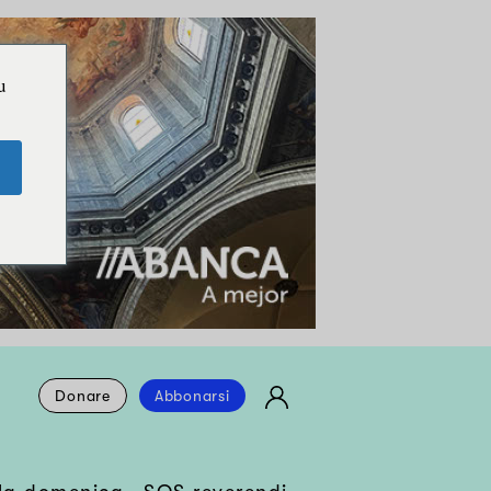
u
Donare
Abbonarsi