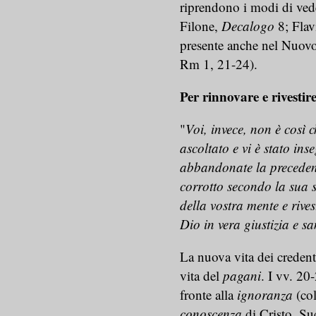
riprendono i modi di vede
Filone,
Decalogo
8; Flav
presente anche nel Nuovo 
Rm 1, 21-24).
Per rinnovare e rivestire
"
Voi, invece, non è così 
ascoltato e vi è stato ins
abbandonate la precedent
corrotto secondo la sua s
della vostra mente e rive
Dio in vera giustizia e sa
La nuova vita dei credent
vita del
pagani
. I vv. 20
fronte alla
ignoranza
(col
conoscenza
di Cristo. Su