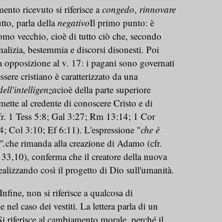
ento ricevuto si riferisce a
congedo
,
rinnovare
utto, parla della
negativo
Il primo punto: è
uomo vecchio, cioè di tutto ciò che, secondo
malizia, bestemmia e discorsi disonesti. Poi
ta opposizione al v. 17: i pagani sono governati
ssere cristiano è caratterizzato da una
ell'intelligenza
cioè della parte superiore
rmette al credente di conoscere Cristo e di
fr. 1 Tess 5:8; Gal 3:27; Rm 13:14; 1 Cor
; Col 3:10; Ef 6:11). L'espressione "
che è
".
che rimanda alla creazione di Adamo (cfr.
 33,10), conferma che il creatore della nuova
ealizzando così il progetto di Dio sull'umanità.
Infine, non si riferisce a qualcosa di
nel caso dei vestiti. La lettera parla di un
Si riferisce al cambiamento morale, perché il