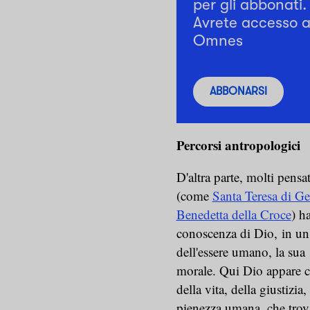
per gli abbonati.
Avrete accesso a 
Omnes
ABBONARSI
Percorsi antropologici
D'altra parte, molti pens
(come
Santa Teresa di G
Benedetta della Croce
) h
conoscenza di Dio,
in u
dell'essere umano, la sua
morale. Qui Dio appare 
della vita, della giustizia,
pienezza umana, che trova