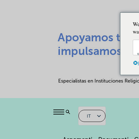
We
wa
IT