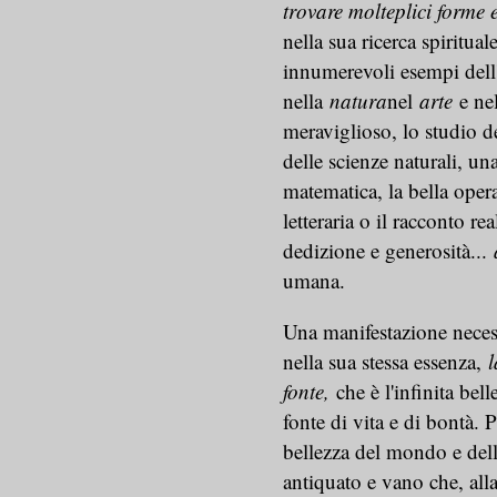
trovare molteplici forme e
nella sua ricerca spiritual
innumerevoli esempi dell'
nella
natura
nel
arte
e ne
meraviglioso, lo studio d
delle scienze naturali, u
matematica, la bella opera 
letteraria o il racconto re
dedizione e generosità...
umana.
Una manifestazione necess
nella sua stessa essenza,
l
fonte,
che è l'infinita bel
fonte di vita e di bontà. P
bellezza del mondo e dell
antiquato e vano che, alla