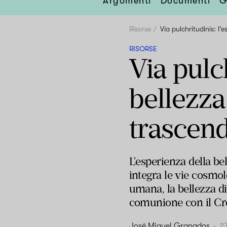
Argomenti
Documenti
G
Risorse
Via pulchritudinis: l'
RISORSE
Via pulc
bellezza 
trascen
L'esperienza della be
integra le vie cosmol
umana, la bellezza d
comunione con il Cr
José Miguel Granados
-
2