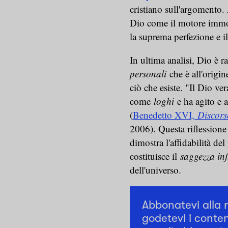
cristiano sull'argomento. 
Dio come il motore immobi
la suprema perfezione e il
In ultima analisi, Dio è 
personali
che è all'origin
ciò che esiste. "Il Dio ve
come
loghi
e ha agito e 
(
Benedetto XVI,
Discors
2006). Questa riflession
dimostra l'affidabilità de
costituisce il
saggezza inf
dell'universo.
Abbonatevi alla 
godetevi i conten