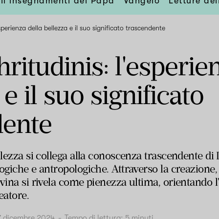
li insegnamenti del Papa
Vangelo
Letture de
esperienza della bellezza e il suo significato trascendente
hritudinis: l'esperie
e il suo significato
dente
llezza si collega alla conoscenza trascendente di 
ogiche e antropologiche. Attraverso la creazione,
ivina si rivela come pienezza ultima, orientando 
eatore.
7 dicembre 2024
-
Tempo di lettura:
5
minuti