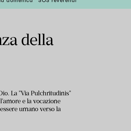
lla domenica
SOS reverendi
nza della
Dio. La "Via Pulchritudinis"
 l'amore e la vocazione
l'essere umano verso la