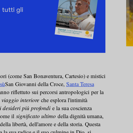
tutti gli
atori (come San Bonaventura, Cartesio) e mistici
esù
San Giovanni della Croce,
Santa Teresa
anno riflettuto sui percorsi antropologici
per la
n
viaggio interiore
che esplora l'intimità
i desideri più profondi
e la sua coscienza
come il
significato ultimo
della dignità umana,
 della libertà, dell'amore e della storia. Questa
 la sua radice e il suo culmine in Dio, si