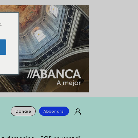
u
Donare
Abbonarsi