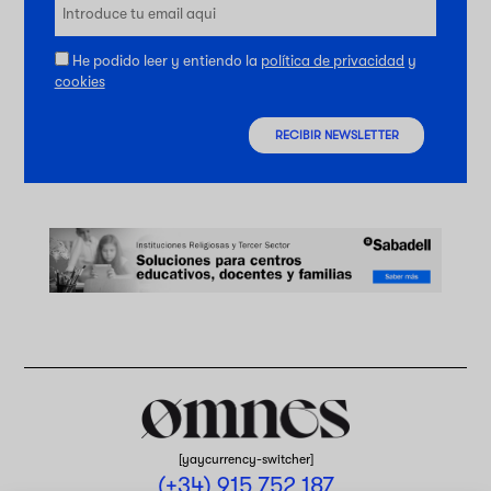
He podido leer y entiendo la
política de privacidad
y
cookies
RECIBIR NEWSLETTER
[yaycurrency-switcher]
(+34) 915 752 187