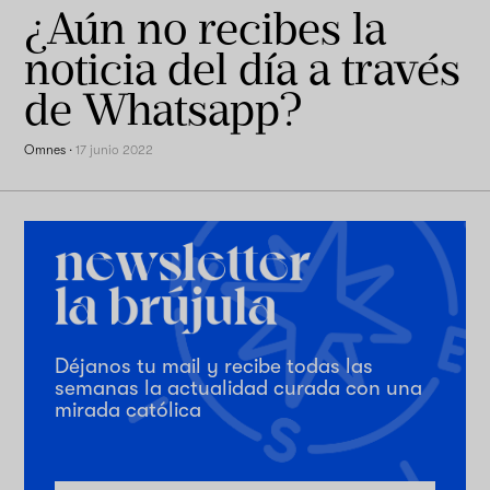
¿Aún no recibes la
noticia del día a través
de Whatsapp?
Omnes
·
17 junio 2022
Déjanos tu mail y recibe todas las
semanas la actualidad curada con una
mirada católica