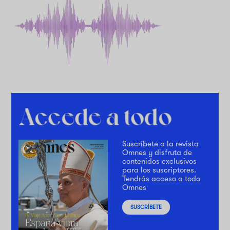
Suscríbete a la revista
Omnes y disfruta de
contenidos exclusivos
para los suscriptores.
Tendrás acceso a todo
Omnes
SUSCRÍBETE