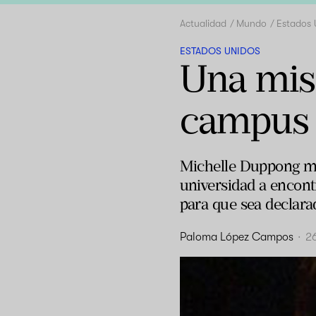
Actualidad
Mundo
Estados 
ESTADOS UNIDOS
Una misi
campus a
Michelle Duppong mu
universidad a encont
para que sea declara
Paloma López Campos
·
26