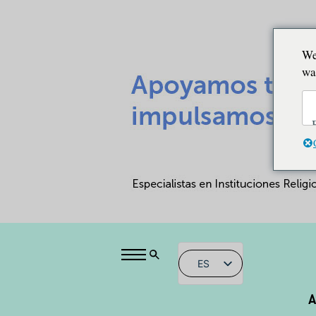
We
wa
ES