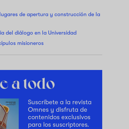
 lugares de apertura y construcción de la
a del diálogo en la Universidad
scípulos misioneros
Suscríbete a la revista
Omnes y disfruta de
contenidos exclusivos
para los suscriptores.