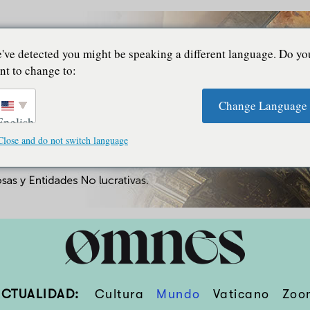
've detected you might be speaking a different language. Do yo
nt to change to:
Change Language
English
Close and do not switch language
ACTUALIDAD:
Cultura
Mundo
Vaticano
Zoo