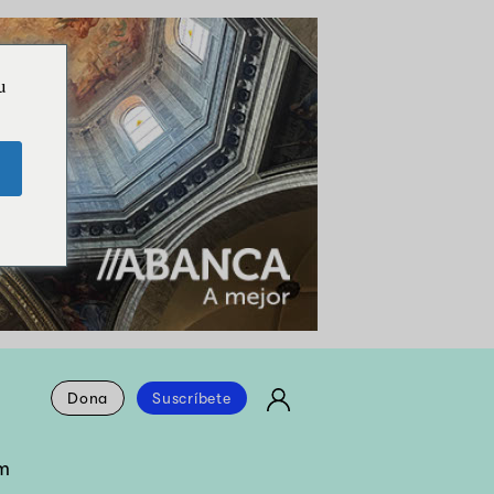
u
Dona
Suscríbete
m