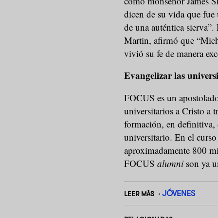
como monseñor James She
dicen de su vida que fue 
de una auténtica sierva”.
Martin, afirmó que “Mich
vivió su fe de manera exce
Evangelizar las univers
FOCUS es un apostolado c
universitarios a Cristo a 
formación, en definitiva,
universitario. En el cur
aproximadamente 800 misi
FOCUS
alumni
son ya u
JÓVENES
LEER MÁS