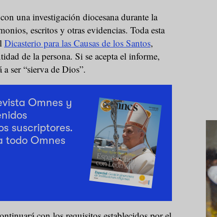
con una investigación diocesana durante la
monios, escritos y otras evidencias. Toda esta
al
Dicasterio para las Causas de los Santos
,
tidad de la persona. Si se acepta el informe,
a ser “sierva de Dios”.
revista Omnes y
enidos
os suscriptores.
a todo Omnes
continuará con los requisitos establecidos por el