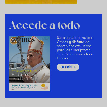
Suscríbete a la revista
Omnes y disfruta de
contenidos exclusivos
para los suscriptores.
Tendrás acceso a todo
Omnes
SUSCRÍBETE