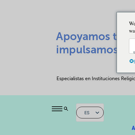
We
wa
ES