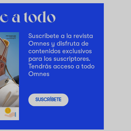
Suscríbete a la revista
Omnes y disfruta de
contenidos exclusivos
para los suscriptores.
Tendrás acceso a todo
Omnes
SUSCRÍBETE