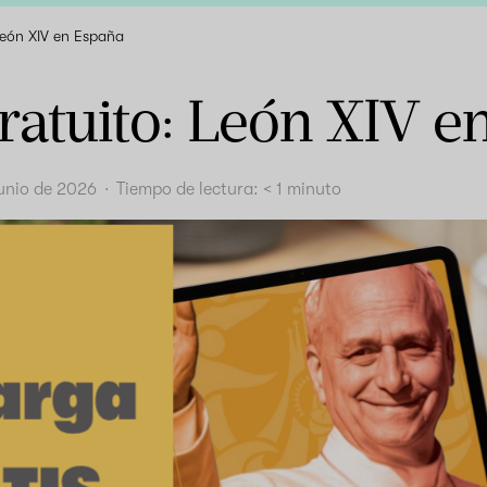
León XIV en España
ratuito: León XIV e
junio de 2026
·
Tiempo de lectura:
< 1
minuto