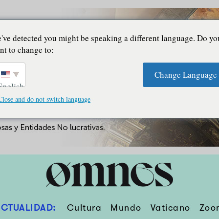
've detected you might be speaking a different language. Do yo
nt to change to:
Change Language
English
Close and do not switch language
ACTUALIDAD:
Cultura
Mundo
Vaticano
Zoo