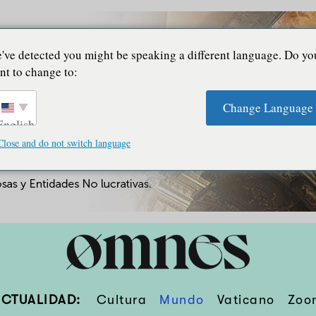
've detected you might be speaking a different language. Do yo
nt to change to:
Change Language
English
Close and do not switch language
ACTUALIDAD:
Cultura
Mundo
Vaticano
Zoo