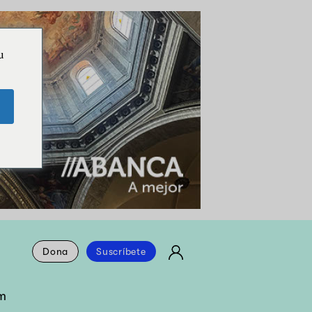
u
Dona
Suscríbete
m