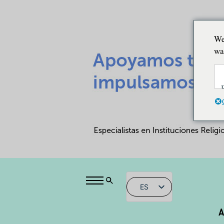
We
wa
ES