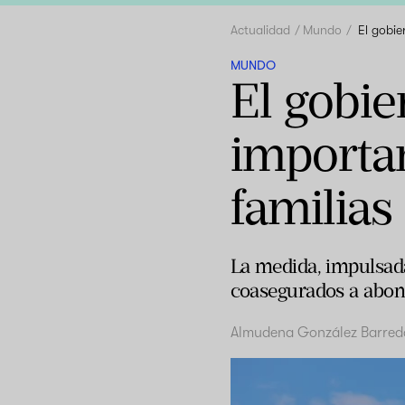
Actualidad
Mundo
El gobie
MUNDO
El gobie
importan
familias
La medida, impulsada 
coasegurados a abona
Almudena González Barred