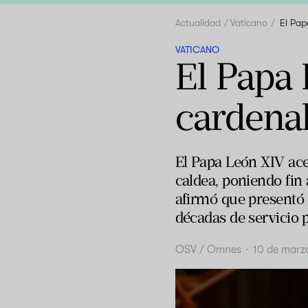
Actualidad
Vaticano
El Pap
VATICANO
El Papa 
cardenal
El Papa León XIV acep
caldea, poniendo fin 
afirmó que presentó s
décadas de servicio p
OSV / Omnes
·
10 de marz