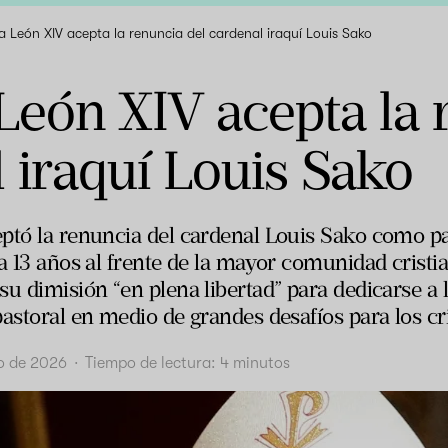
a León XIV acepta la renuncia del cardenal iraquí Louis Sako
León XIV acepta la 
 iraquí Louis Sako
tó la renuncia del cardenal Louis Sako como patr
a 13 años al frente de la mayor comunidad cristia
u dimisión “en plena libertad” para dedicarse a la
astoral en medio de grandes desafíos para los cri
o de 2026
·
Tiempo de lectura:
4
minutos