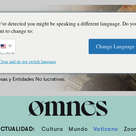
've detected you might be speaking a different language. Do yo
nt to change to:
Change Language
English
Close and do not switch language
ACTUALIDAD:
Cultura
Mundo
Vaticano
Zoo