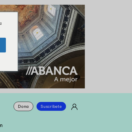
u
Dona
Suscríbete
m