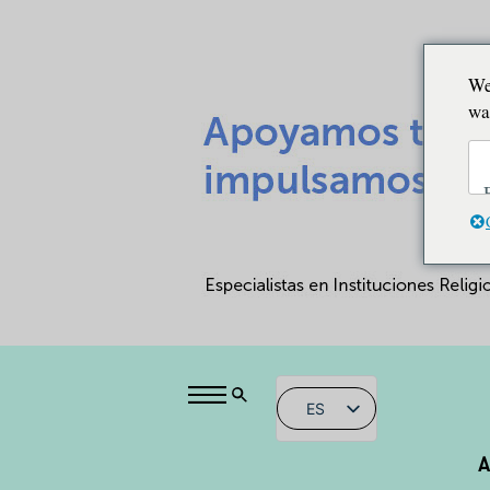
We
wa
ES