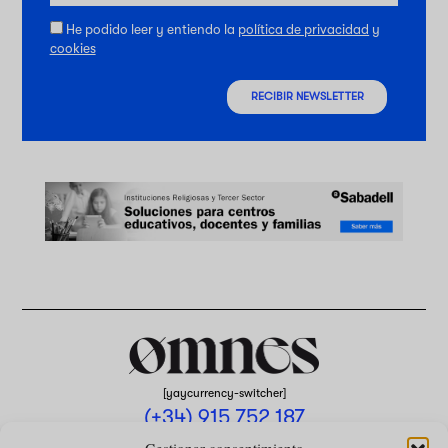
He podido leer y entiendo la
política de privacidad
y
cookies
RECIBIR NEWSLETTER
[yaycurrency-switcher]
(+34) 915 752 187