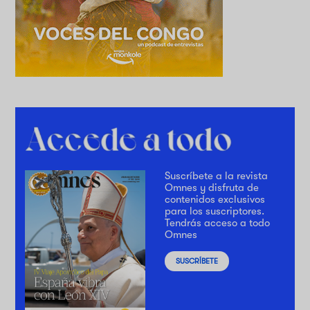
Suscríbete a la revista
Omnes y disfruta de
contenidos exclusivos
para los suscriptores.
Tendrás acceso a todo
Omnes
SUSCRÍBETE