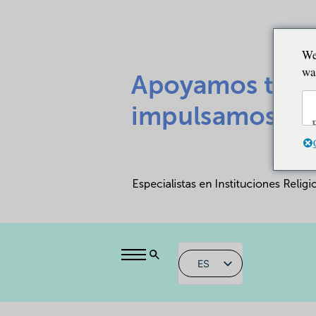
We
wa
ES