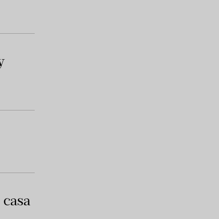
y
e casa