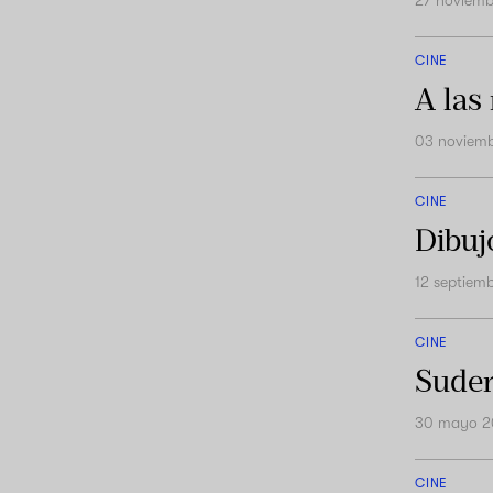
27 noviem
CINE
A las
03 noviem
CINE
Dibuj
12 septiem
CINE
Sudem
30 mayo 2
CINE