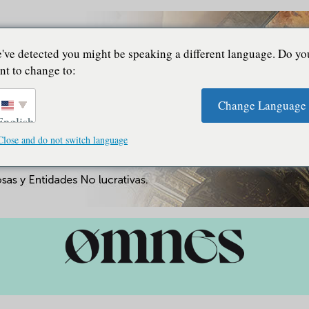
've detected you might be speaking a different language. Do yo
nt to change to:
Change Language
English
Close and do not switch language