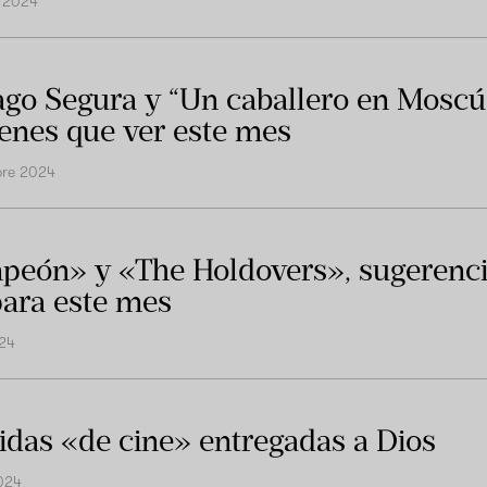
 2024
ago Segura y “Un caballero en Moscú”
ienes que ver este mes
bre 2024
eón» y «The Holdovers», sugerenci
para este mes
024
idas «de cine» entregadas a Dios
024