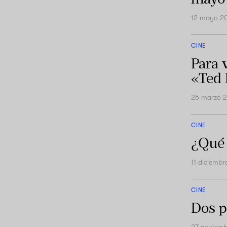
12 mayo 2
CINE
Para 
«Ted 
26 marzo 
CINE
¿Qué 
11 diciemb
CINE
Dos p