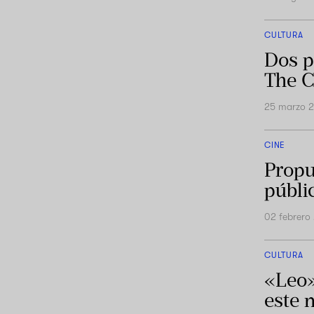
CULTURA
Dos p
The 
25 marzo 
CINE
Propu
públi
02 febrero
CULTURA
«Leo»
este 