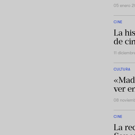
05 enero 
CINE
La hi
de ci
11 diciemb
CULTURA
«Madr
ver e
08 noviem
CINE
La re