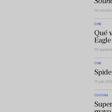
Sound
06 octubre
CINE
Qué v
Eagle
03 septiem
CINE
Spide
13 julio 20
CULTURA
Super
mayo