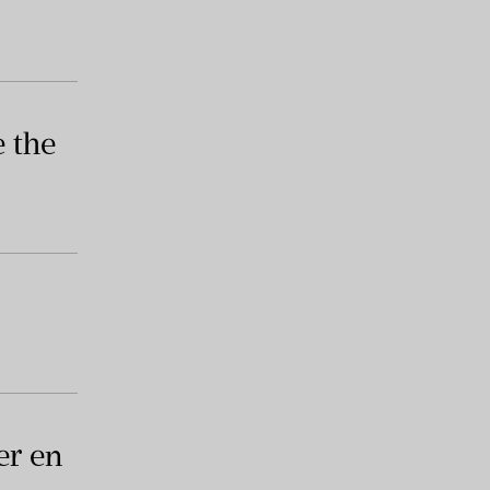
e the
er en