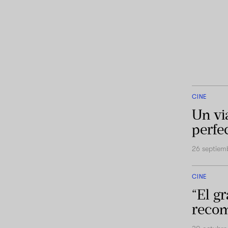
CINE
Un vi
perfe
26 septiem
CINE
“El gr
recom