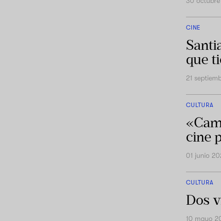
30 octubre
CINE
Santi
que t
21 septiem
CULTURA
«Camp
cine 
01 junio 2
CULTURA
Dos v
10 mayo 2