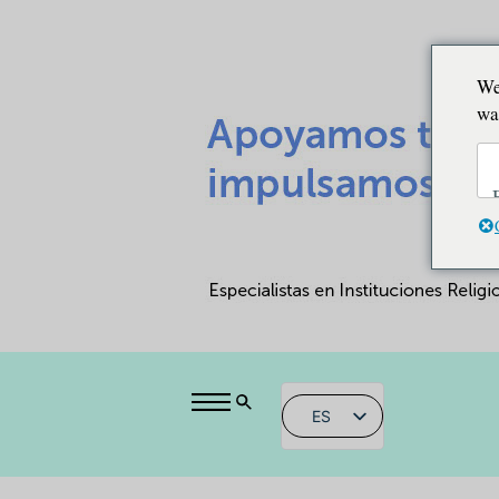
We
wa
ES