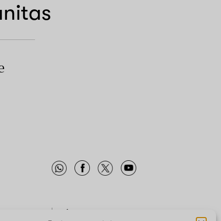
nitas
e
SA
SÍGUENOS