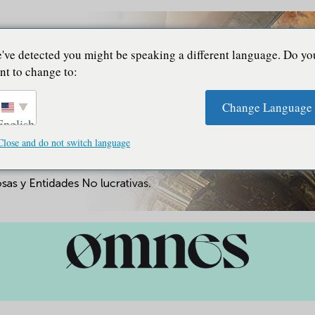
've detected you might be speaking a different language. Do yo
nt to change to:
Change Language
English
Close and do not switch language