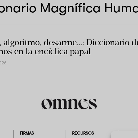
ionario Magnífica Huma
, algoritmo, desarme…: Diccionario d
nos en la encíclica papal
026
FIRMAS
RECURSOS
EMPRE