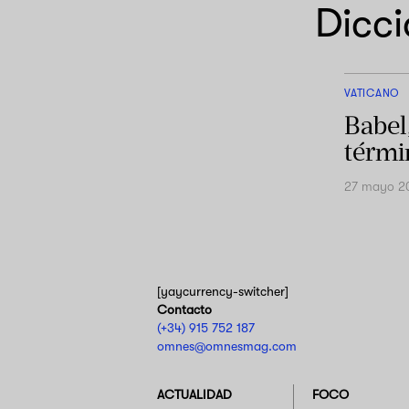
Dicc
VATICANO
Babel
térmi
27 mayo 2
[yaycurrency-switcher]
Contacto
(+34) 915 752 187
omnes@omnesmag.com
ACTUALIDAD
FOCO