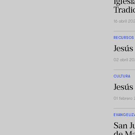
Iglesi
Tradi
16 abril 20
RECURSOS
Jesús
02 abril 2
CULTURA
Jesús 
01 febrero
EVANGELIZ
San J
de Ma