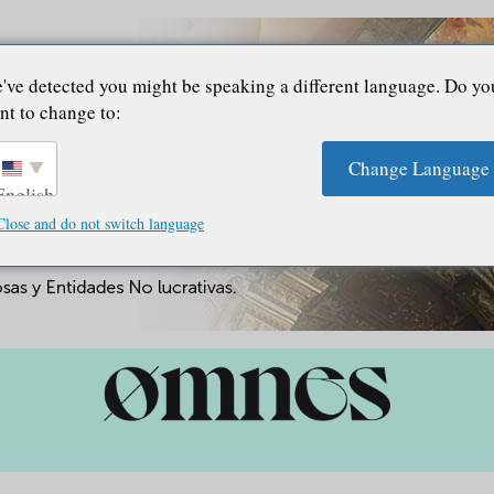
've detected you might be speaking a different language. Do yo
nt to change to:
Change Language
English
Close and do not switch language