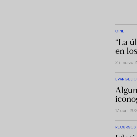
CINE
“La ú
en lo
24 marzo 
EVANGELIO
Algun
icono
17 abril 20
RECURSOS