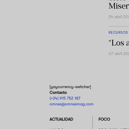
Miser
24 abril 2
RECURSOS
“Los a
07 abril 2
[yaycurrency-switcher]
Contacto
(+34) 915 752 187
omnes@omnesmag.com
ACTUALIDAD
FOCO