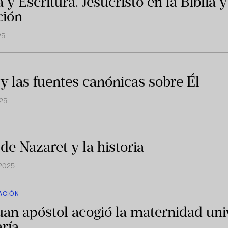
a y Escritura. Jesucristo en la Biblia y
ción
25
 y las fuentes canónicas sobre Él
025
de Nazaret y la historia
 2025
ACIÓN
uan apóstol acogió la maternidad uni
ría