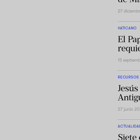
27 diciemb
VATICANO
El Pap
requi
15 septiem
RECURSOS
Jesús
Antig
27 junio 2
ACTUALIDA
Siete