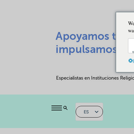
We
wa
ES