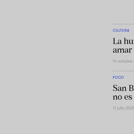
CULTURA
La hu
amar
14 octubre
FOCO
San B
no es
11 julio 202