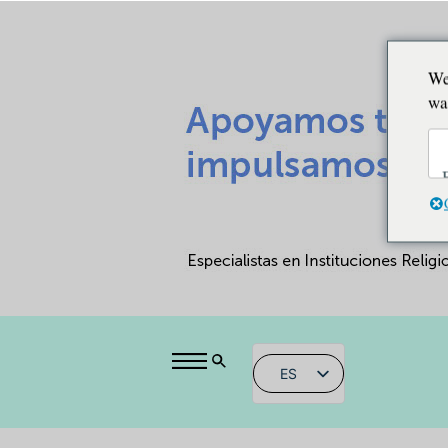
We
wa
ES