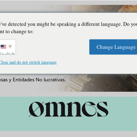
've detected you might be speaking a different language. Do yo
nt to change to:
Change Language
English
Close and do not switch language