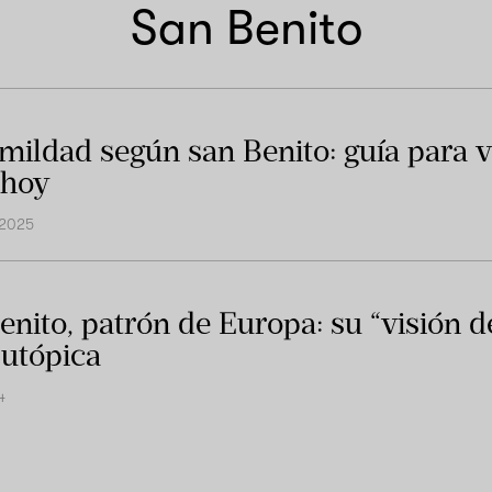
San Benito
mildad según san Benito: guía para vi
 hoy
 2025
enito, patrón de Europa: su “visión d
 utópica
4