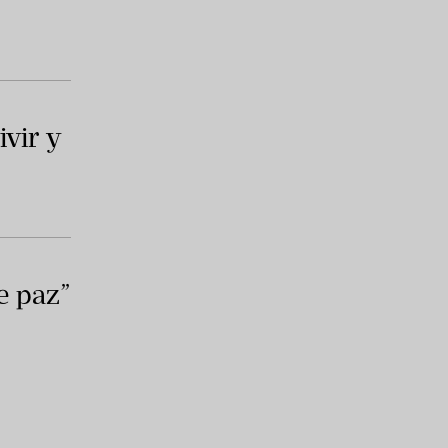
vir y
e paz”