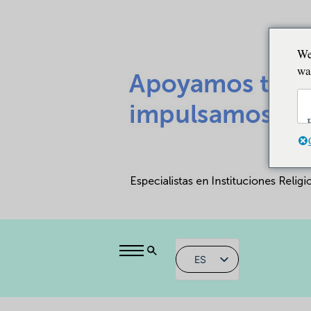
We
wa
ES