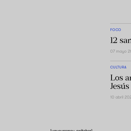
FOCO
12 sa
07 mayo 2
CULTURA
Los a
Jesús
10 abril 20
[yaycurrency-switcher]