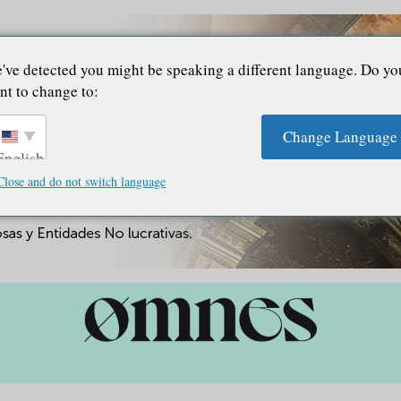
've detected you might be speaking a different language. Do yo
nt to change to:
Change Language
English
Close and do not switch language