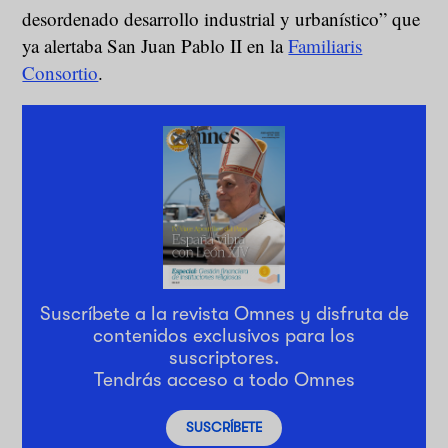
desordenado desarrollo industrial y urbanístico” que
ya alertaba San Juan Pablo II en la
Familiaris
Consortio
.
Suscríbete a la revista Omnes y disfruta de
contenidos exclusivos para los
suscriptores.
Tendrás acceso a todo Omnes
SUSCRÍBETE