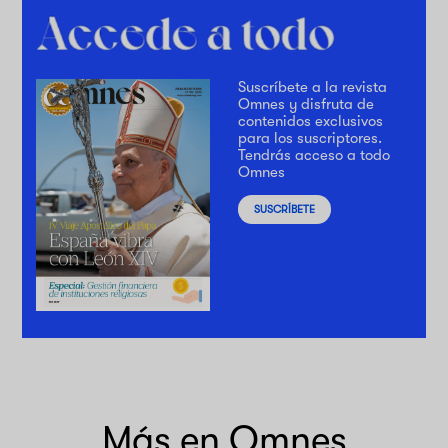
Suscríbete a la revista
Omnes y disfruta de
contenidos exclusivos
para los suscriptores.
Tendrás acceso a todo
Omnes
SUSCRÍBETE
Más en Omnes