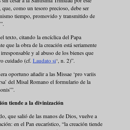
s sin cesar a la Santísima Trinidad por este
, que, como un tesoro precioso, debe ser
 mismo tiempo, promovido y transmitido de
”.
l texto, citando la encíclica del Papa
te que la obra de la creación está seriamente
irresponsable y al abuso de los bienes que
ro cuidado (cf.
Laudato si
‘, n. 2)”.
dera oportuno añadir a las Missae ‘pro variis
ersa’ del Misal Romano el formulario de la
onis’”.
ión tiende a la divinización
do, que salió de las manos de Dios, vuelve a
ción: en el Pan eucarístico, “la creación tiende