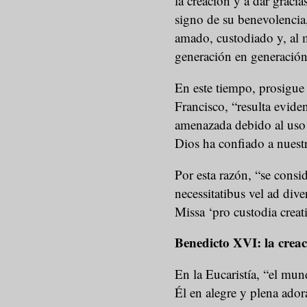
la creación y a dar gracia
signo de su benevolencia
amado, custodiado y, al
generación en generación
En este tiempo, prosigue e
Francisco, “resulta eviden
amenazada debido al uso 
Dios ha confiado a nuest
Por esta razón, “se consi
necessitatibus vel ad div
Missa ‘pro custodia creati
Benedicto XVI: la creac
En la Eucaristía, “el mun
Él en alegre y plena adora