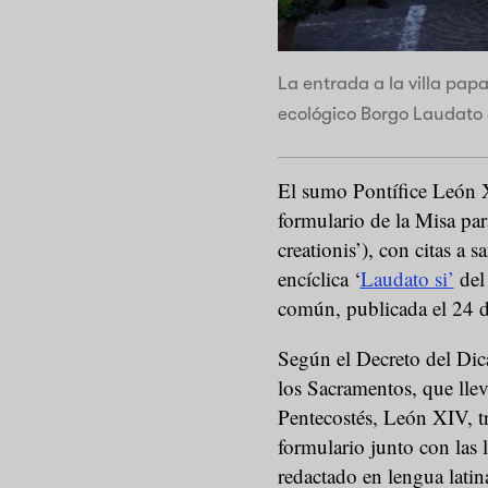
La entrada a la villa papa
ecológico Borgo Laudato 
El sumo Pontífice León 
formulario de la Misa par
creationis’), con citas a
encíclica ‘
Laudato si’
del 
común, publicada el 24 d
Según el Decreto del Dica
los Sacramentos, que lle
Pentecostés, León XIV, t
formulario junto con las 
redactado en lengua latina