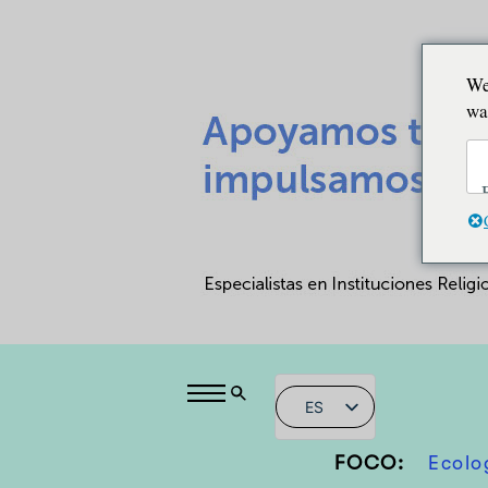
We
wa
ES
FOCO:
Ecolo