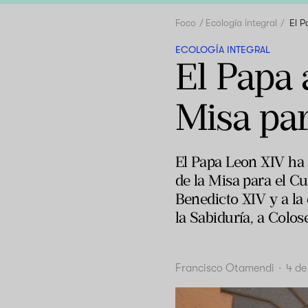
Foco
Ecología integral
El P
ECOLOGÍA INTEGRAL
El Papa 
Misa par
El Papa Leon XIV ha 
de la Misa para el Cu
Benedicto XIV y a la 
la Sabiduría, a Colos
Francisco Otamendi
·
4 de