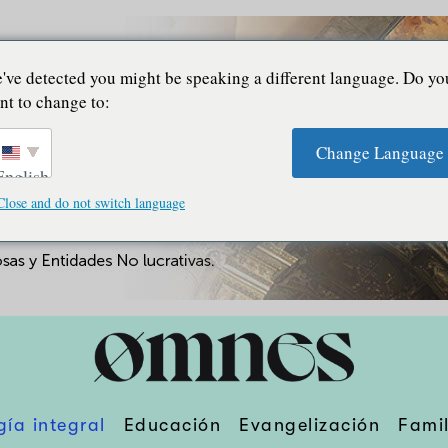
've detected you might be speaking a different language. Do yo
nt to change to:
Change Language
English
Close and do not switch language
gía integral
Educación
Evangelización
Famil