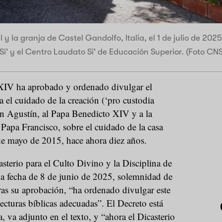
l y la granja de Castel Gandolfo, Italia, el 1 de julio de 2025
Si' y el Centro Laudato Si' de Educación Superior. (Foto C
XIV ha aprobado y ordenado divulgar el
a el cuidado de la creación (‘pro custodia
 san Agustín, al Papa Benedicto XIV y a la
Papa Francisco, sobre el cuidado de la casa
e mayo de 2015, hace ahora diez años.
sterio para el Culto Divino y la Disciplina de
va fecha de 8 de junio de 2025, solemnidad de
ras su aprobación, “ha ordenado divulgar este
lecturas bíblicas adecuadas”. El Decreto está
, va adjunto en el texto, y “ahora el Dicasterio