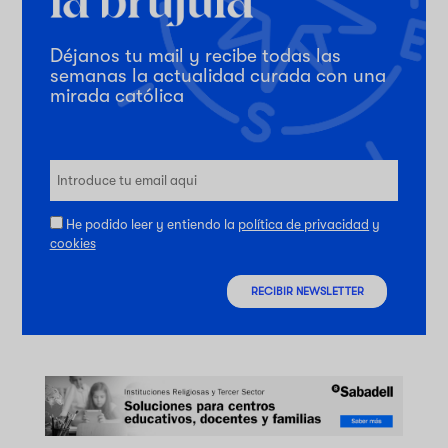
Déjanos tu mail y recibe todas las
semanas la actualidad curada con una
mirada católica
He podido leer y entiendo la
política de privacidad
y
cookies
RECIBIR NEWSLETTER