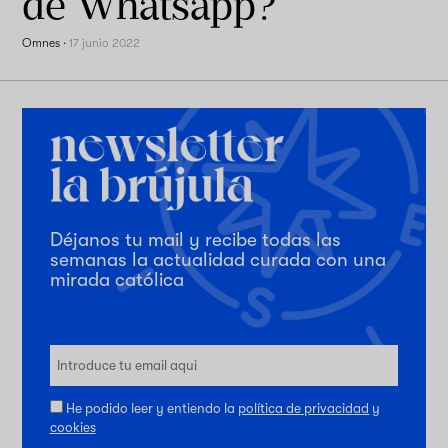
de Whatsapp?
Omnes
·
17 junio 2022
Déjanos tu mail y recibe todas las
semanas la actualidad curada con una
mirada católica
He podido leer y entiendo la
política de privacidad
y
cookies