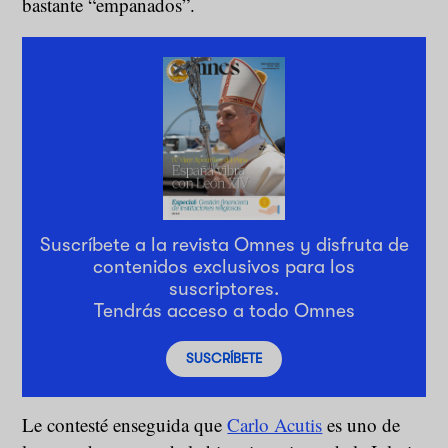
bastante “empanados”.
Suscríbete a la revista Omnes y disfruta de
contenidos exclusivos para los
suscriptores.
Tendrás acceso a todo Omnes
SUSCRÍBETE
Le contesté enseguida que
Carlo Acutis
es uno de