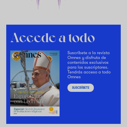
Suscríbete a la revista
Omnes y disfruta de
contenidos exclusivos
para los suscriptores.
Tendrás acceso a todo
Omnes
SUSCRÍBETE