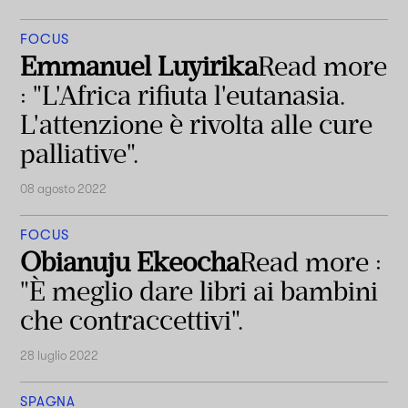
FOCUS
Emmanuel Luyirika
Read more
: "L'Africa rifiuta l'eutanasia.
L'attenzione è rivolta alle cure
palliative".
08 agosto 2022
FOCUS
Obianuju Ekeocha
Read more :
"È meglio dare libri ai bambini
che contraccettivi".
28 luglio 2022
SPAGNA