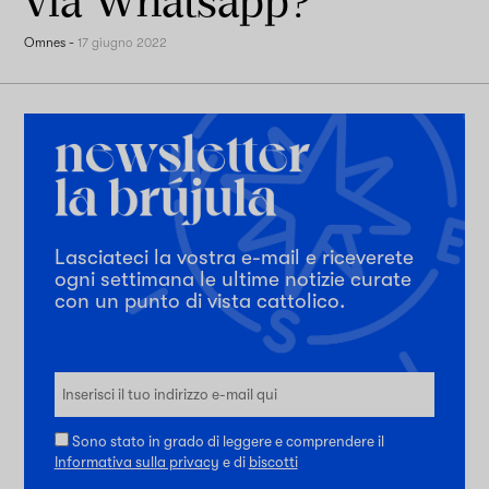
via Whatsapp?
Omnes
-
17 giugno 2022
Lasciateci la vostra e-mail e riceverete
ogni settimana le ultime notizie curate
con un punto di vista cattolico.
Sono stato in grado di leggere e comprendere il
Informativa sulla privacy
e di
biscotti