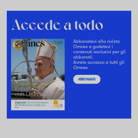
Abbonatevi alla rivista
Omnes e godetevi i
contenuti esclusivi per gli
abbonati.
Avrete accesso a tutti gli
Omnes
ABBONARSI