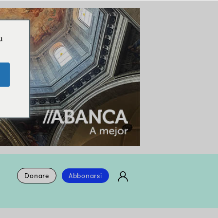
u
Donare
Abbonarsi