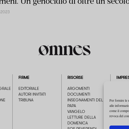
rmeni. Un genocidio di oltre un secol
o 2023
FIRME
RISORSE
IMPRE
GRALE
EDITORIALE
ARGOMENTI
CHI S
AUTORI INVITATI
DOCUMENTI
PUBBLI
ONE
TRIBUNA
INSEGNAMENTI DEL
Per fornire le
alle informazio
PAPA
come il compor
VANGELO
revoca del con
LETTURE DELLA
DOMENICA
SOS REVERENDI