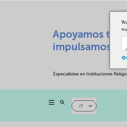
We
wa
IT