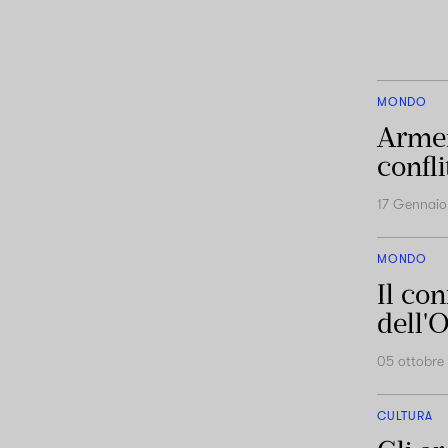
MONDO
Armen
confli
17 Gennai
MONDO
Il con
dell'
05 ottobre
CULTURA