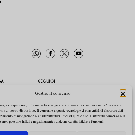
o
SA
SEGUICI
Gestire il consenso
IAMO
NEWSLETTER
CITÀ
FACEBOOK
TWITTER
 migliori esperienze, utilizziamo tecnologie come i cookie per memorizzare e/o accedere
ni sul vostro dispositivo. Il consenso a queste tecnologie ci consentirà di elaborare dati
YOUTUBE
tamento di navigazione o gli identificatori unici su questo sito. Il mancato consenso o la
senso possono influire negativamente su alcune caratteristiche e funzioni.