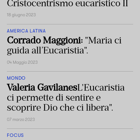
Cristocentrismo eucaristico II
18 giugno 2023
AMERICA LATINA
Corrado Maggioni:
"Maria ci
guida all’Eucaristia".
04 Maggio 2023
MONDO
Valeria Gavilanes
L'Eucaristia
ci permette di sentire e
scoprire Dio che ci libera".
07 marzo 2023
FOCUS