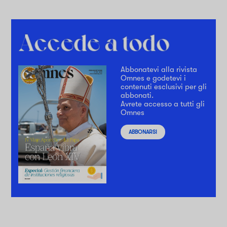
Abbonatevi alla rivista
Omnes e godetevi i
contenuti esclusivi per gli
abbonati.
Avrete accesso a tutti gli
Omnes
ABBONARSI