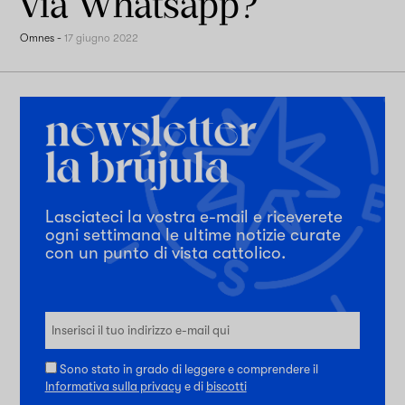
via Whatsapp?
Omnes
-
17 giugno 2022
Lasciateci la vostra e-mail e riceverete
ogni settimana le ultime notizie curate
con un punto di vista cattolico.
Sono stato in grado di leggere e comprendere il
Informativa sulla privacy
e di
biscotti