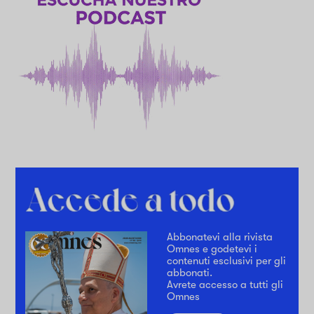
Abbonatevi alla rivista
Omnes e godetevi i
contenuti esclusivi per gli
abbonati.
Avrete accesso a tutti gli
Omnes