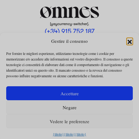
[yaycurrency-switcher].
(+34) 915 752 187
omnes@omnesmag.com
Gestire il consenso
Per fornire le migliori esperienze, utilizziamo tecnologie come i cookie per
memorizzare e/o accedere alle informazioni sul vostro dispositivo. Il consenso a queste
tecnologie ci consentirà di elaborare dati come il comportamento di navigazione o gli
identificatori unici su questo sito. Il mancato consenso o la revoca del consenso
possono influire negativamente su alcune caratteristiche e funzioni.
AVVISO LEGALE
INFORMATIVA SULLA PRIVACY
Accettare
UTILIZZO DEI COOKIE
Negare
TERMINI E CONDIZIONI DELLA COLLABORAZIONE
TERMINI E CONDIZIONI PER L’ABBONAMENTO
Vedere le preferenze
{titolo}
{titolo}
{titolo}