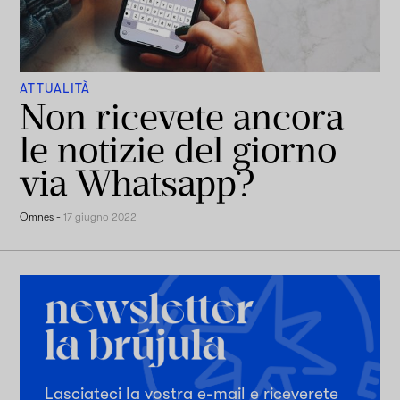
ATTUALITÀ
Non ricevete ancora
le notizie del giorno
via Whatsapp?
Omnes
-
17 giugno 2022
Lasciateci la vostra e-mail e riceverete