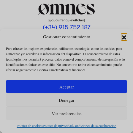
[yaycurrency-switcher]
(+34) 915 752 187
omnes@omnesmag.com
Gestionar consentimiento
Para ofrecer las mejores experiencias, utilizamos tecnologías como las cookies para
almacenar y/o acceder a la información del dispositivo. El consentimiento de estas
tecnologías nos permitirá procesar datos como el comportamiento de navegación o las
identificaciones únicas en este sitio. No consentir o retirar el consentimiento, puede
afectar negativamente a ciertas características y funciones.
AVISO LEGAL
POLÍTICA DE PRIVACIDAD
Aceptar
USO DE COOKIES
Denegar
CONDICIONES DE LA COLABORACIÓN
CONDICIONES DE LA SUSCRIPCIÓN
Ver preferencias
Política de cookies
Política de privacidad
Condiciones de la colaboración