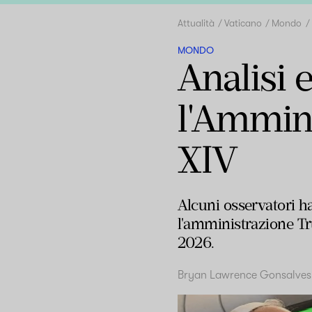
Attualità
Vaticano
Mondo
MONDO
Analisi 
l'Ammin
XIV
Alcuni osservatori ha
l'amministrazione Tru
2026.
Bryan Lawrence Gonsalves