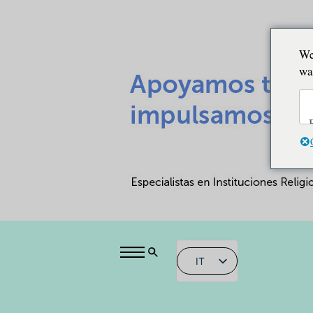
We
wa
IT