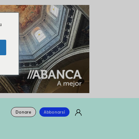
u
Donare
Abbonarsi