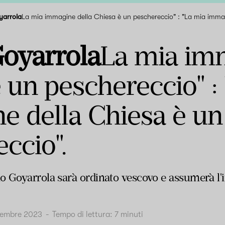
yarrola
La mia immagine della Chiesa è un peschereccio" : "La mia immag
oyarrola
La mia imm
 un peschereccio" :
e della Chiesa è un
ccio".
 Goyarrola sarà ordinato vescovo e assumerà l'i
vembre 2023
-
Tempo di lettura:
7
minuti