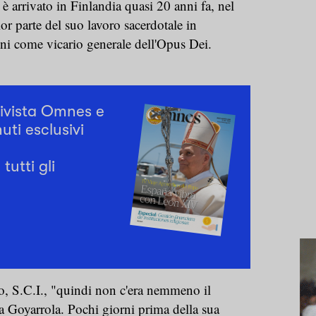
è arrivato in Finlandia quasi 20 anni fa, nel
r parte del suo lavoro sacerdotale in
nni come vicario generale dell'Opus Dei.
rivista Omnes e
uti esclusivi
tutti gli
, S.C.I., "quindi non c'era nemmeno il
a Goyarrola. Pochi giorni prima della sua