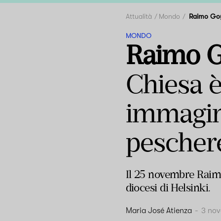
Attualità
Mondo
Raimo Go
MONDO
Raimo G
Chiesa è
immagin
peschere
Il 25 novembre Raimo
diocesi di Helsinki.
Maria José Atienza
-
3 no