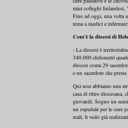
cure palliative e le circo
miei colleghi finlandesi, "l
Fino ad oggi, una volta a
tema a medici e infermieri
Com'è la diocesi di Hel
- La diocesi è territorial
340.000 chilometri quadr
diocesi conta 29 sacerdoti
e un sacerdote che presta
Qui non abbiamo una strut
casa di ritiro diocesana, 
giovanili. Sogno un semin
un ospedale per le cure p
reali, li vedo già realizzat