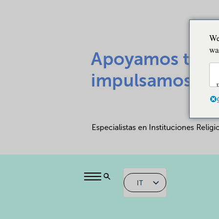
We
wa
IT