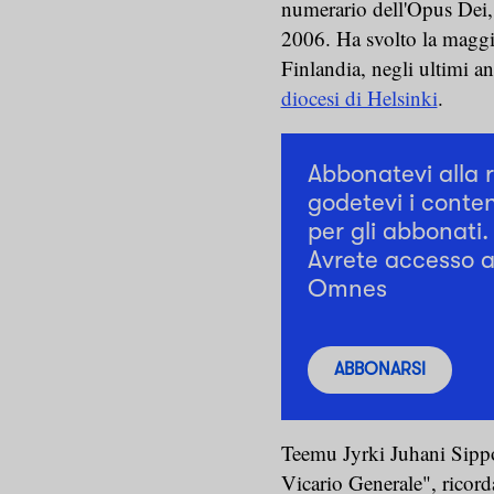
numerario dell'Opus Dei, 
2006. Ha svolto la maggio
Finlandia, negli ultimi a
diocesi di Helsinki
.
Abbonatevi alla 
godetevi i conten
per gli abbonati.
Avrete accesso a 
Omnes
ABBONARSI
Teemu Jyrki Juhani Sippo
Vicario Generale", ricord