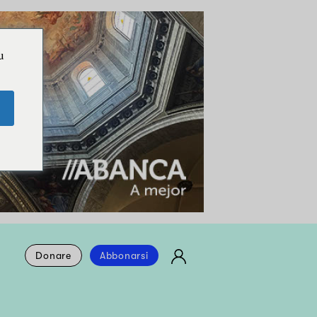
u
Donare
Abbonarsi