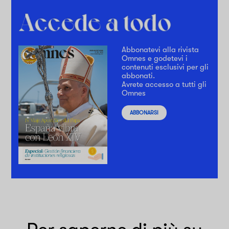
Abbonatevi alla rivista
Omnes e godetevi i
contenuti esclusivi per gli
abbonati.
Avrete accesso a tutti gli
Omnes
ABBONARSI