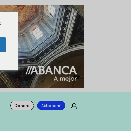
u
Donare
Abbonarsi