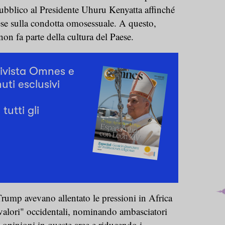
pubblico al Presidente Uhuru Kenyatta affinché
aese sulla condotta omosessuale. A questo,
on fa parte della cultura del Paese.
rivista Omnes e
uti esclusivi
tutti gli
 Trump avevano allentato le pressioni in Africa
"valori" occidentali, nominando ambasciatori
opinioni in queste aree e riducendo i