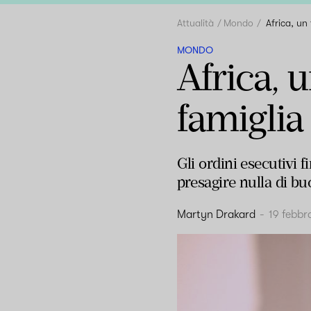
Attualità
Mondo
Africa, un
MONDO
Africa, 
famiglia
Gli ordini esecutivi 
presagire nulla di bu
Martyn Drakard
-
19 febbr