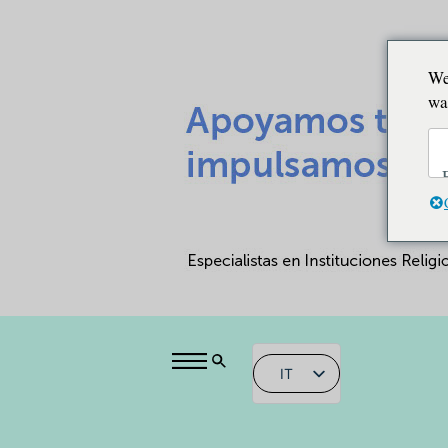
We
wa
IT