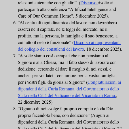
relazioni autentiche con gli altri”. (
Discorso
rivolto ai
partecipanti alla conferenza “Artificial Intelligence and
Care of Our Common Home", 5 dicembre 2025).
“Al centro di ogni dinamica del lavoro non dovrebbero
esserci né il capitale, né le leggi del mercato, né il
profitto, ma la persona, la famiglia e il suo benessere, a
cui tutto il resto è funzionale” (
Discorso ai rappresentanti
del collegio dei consulenti del lavoro
, 18 dicembre 2025).
“A volte siamo così occupati che non pensiamo al
Signore e alla Chiesa, ma il fatto stesso di lavorare con
dedizione, cercando di dare il meglio di noi stessi, e
anche - per voi laici - con amore per la vostra famiglia,
per i vostri figli, dà gloria al Signore” (
Congratulazioni ai
dipendenti della Curia Romana, del Governatorato dello
Stato della Città del Vaticano e del Vicariato di Roma.
,
22 dicembre 2025).
“Ognuno di noi svolge il proprio compito e loda Dio
proprio facendolo bene, con dedizione” (Auguri ai
dipendenti della Curia Romana, del Governatorato dello
Stato della Città del Vaticano e del Vicariato di Roma, 22