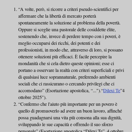
“A volte, però, si ricorre a criteri pseudo-scientifici per
affermare che la libertà di mercato porterà
spontaneamente la soluzione al problema della povertà.
Oppure si sceglie una pastorale delle cosiddette élite,
sostenendo che, invece di perdere tempo con i poveri, è
meglio occuparsi dei ricchi, dei potenti e dei
professionisti, in modo che, attraverso di loro, si possano
ottenere soluzioni più efficaci. È facile percepire la
mondanità che si cela dietro queste opinioni; esse ci
portano a osservare la realtà con criteri superficiali e privi
di qualsiasi luce soprannaturale, preferendo ambienti
sociali che ci rassicurano o cercando privilegi che ci
accomodano” (Esortazione apostolica, “...").“
Dilexi Te
”4
ottobre 2025").
“Confermo che l'aiuto più importante per un povero è
quello di promuoverlo ad avere un buon lavoro, affinché
possa guadagnarsi una vita più consona alla sua dignità,
sviluppando le sue capacità e offrendo il suo sforzo
personale” (Esortazione apostolica “Dilexi Te”, 4 ottobre