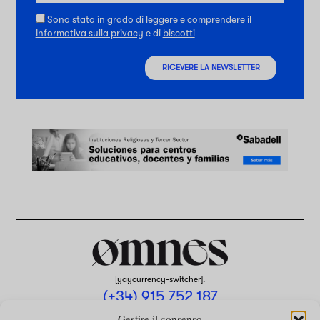
Sono stato in grado di leggere e comprendere il
Informativa sulla privacy
e di
biscotti
RICEVERE LA NEWSLETTER
[yaycurrency-switcher].
(+34) 915 752 187
omnes@omnesmag.com
Gestire il consenso