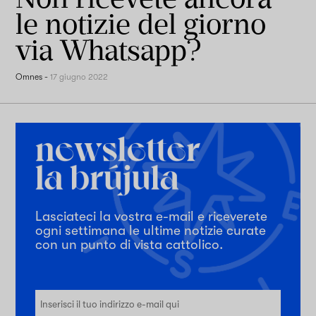
le notizie del giorno
via Whatsapp?
Omnes
-
17 giugno 2022
Lasciateci la vostra e-mail e riceverete
ogni settimana le ultime notizie curate
con un punto di vista cattolico.