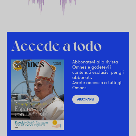
Abbonatevi alla rivista
Omnes e godetevi i
contenuti esclusivi per gli
abbonati.
Avrete accesso a tutti gli
Omnes
ABBONARSI