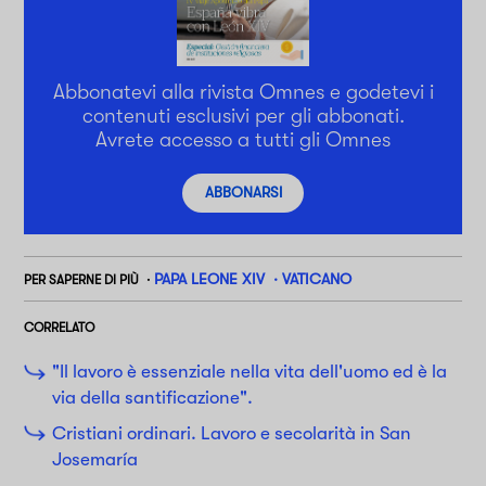
Abbonatevi alla rivista Omnes e godetevi i
contenuti esclusivi per gli abbonati.
Avrete accesso a tutti gli Omnes
ABBONARSI
PAPA LEONE XIV
VATICANO
PER SAPERNE DI PIÙ
CORRELATO
"Il lavoro è essenziale nella vita dell'uomo ed è la
via della santificazione".
Cristiani ordinari. Lavoro e secolarità in San
Josemaría