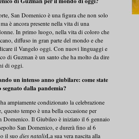
enico di Guzman per il mondo di oggi?
orte, San Domenico è una figura che non solo
, ma è ancora presente nella vita di una
onne. In primo luogo, nella vita di coloro che
ano, diffuso in gran parte del mondo e che
dicare il Vangelo oggi. Con nuovi linguaggi e
co di Guzman è un santo che ha molto da dire
i di oggi.
ando un intenso anno giubilare: come state
o segnato dalla pandemia?
 ha ampiamente condizionato la celebrazione
te, questo tempo è una bella occasione per
an Domenico. Il Giubileo è iniziato il 6 gennaio
epolto San Domenico, e durerà fino al 6
o il suo
dies natalis
La sua vera nascita alla