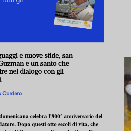
tutti gli
guaggi e nuove sfide, san
Guzman è un santo che
re nel dialogo con gli
.
s Cordero
domenicana celebra l'800° anniversario del
datore. Dopo questi otto secoli di vita, che