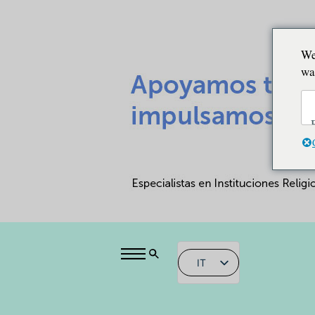
We
wa
IT