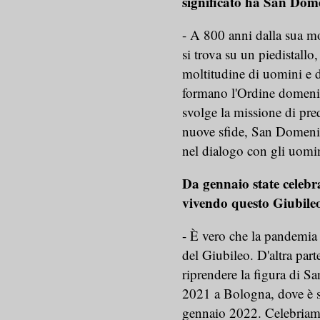
significato ha San Dom
- A 800 anni dalla sua m
si trova su un piedistallo
moltitudine di uomini e d
formano l'Ordine domenic
svolge la missione di pre
nuove sfide, San Domeni
nel dialogo con gli uomin
Da gennaio state celebr
vivendo questo Giubile
- È vero che la pandemia
del Giubileo. D'altra par
riprendere la figura di S
2021 a Bologna, dove è s
gennaio 2022. Celebriam