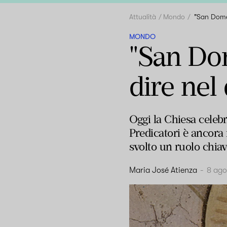
Attualità
Mondo
"San Dome
MONDO
"San Do
dire nel 
Oggi la Chiesa celebr
Predicatori è ancora 
svolto un ruolo chiav
Maria José Atienza
-
8 ago