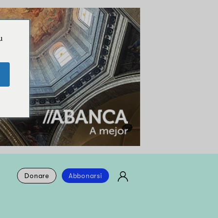
u
Donare
Abbonarsi