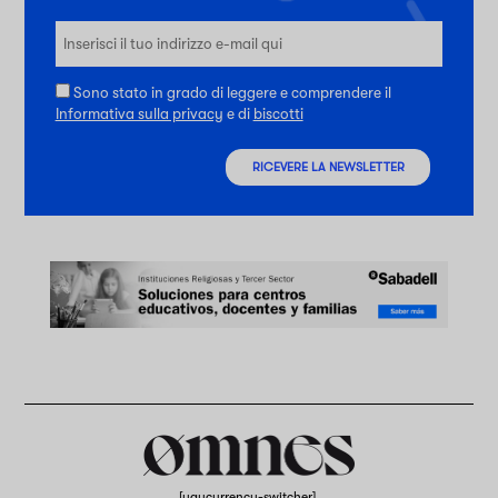
Sono stato in grado di leggere e comprendere il
Informativa sulla privacy
e di
biscotti
RICEVERE LA NEWSLETTER
[yaycurrency-switcher].