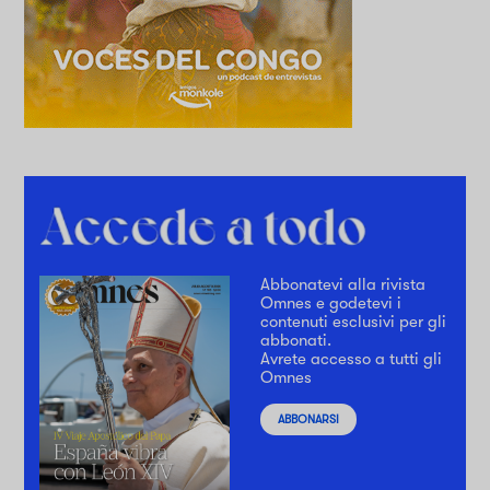
Abbonatevi alla rivista
Omnes e godetevi i
contenuti esclusivi per gli
abbonati.
Avrete accesso a tutti gli
Omnes
ABBONARSI