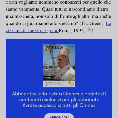
e non vogliamo nemmeno conoscerci per quello che
siamo veramente. Quasi tutti ci nascondiamo dietro
una maschera, non solo di fronte agli altri, ma anche
quando ci guardiamo allo specchio" (Th. Green,
La
zizzania in mezzo al grano
Roma, 1992, 25).
Abbonatevi alla rivista Omnes e godetevi i
contenuti esclusivi per gli abbonati.
Avrete accesso a tutti gli Omnes
ABBONARSI