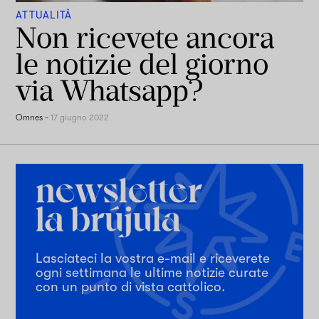
ATTUALITÀ
Non ricevete ancora
le notizie del giorno
via Whatsapp?
Omnes
-
17 giugno 2022
Lasciateci la vostra e-mail e riceverete
ogni settimana le ultime notizie curate
con un punto di vista cattolico.