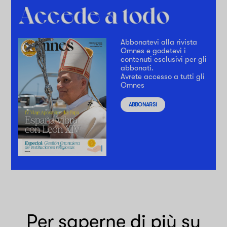
Abbonatevi alla rivista
Omnes e godetevi i
contenuti esclusivi per gli
abbonati.
Avrete accesso a tutti gli
Omnes
ABBONARSI
Per saperne di più su