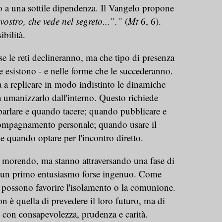
sto a una sottile dipendenza. Il Vangelo propone
vostro, che vede nel segreto...”.”
(
Mt
6, 6).
ibilità.
se le reti declineranno, ma che tipo di presenza
 esistono - e nelle forme che le succederanno.
 a replicare in modo indistinto le dinamiche
a umanizzarlo dall'interno. Questo richiede
parlare e quando tacere; quando pubblicare e
compagnamento personale; quando usare il
 quando optare per l'incontro diretto.
o morendo, ma stanno attraversando una fase di
o un primo entusiasmo forse ingenuo. Come
 possono favorire l'isolamento o la comunione.
on è quella di prevedere il loro futuro, ma di
le con consapevolezza, prudenza e carità.