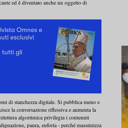
ante ed è diventato anche un oggetto di
rivista Omnes e
uti esclusivi
tutti gli
omi di stanchezza digitale. Si pubblica meno e
isce la conversazione riflessiva e aumenta la
itettura algoritmica privilegia i contenuti
dignazione, paura, euforia - perché massimizza