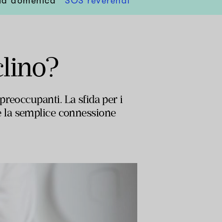
lla domenica
SOS reverendi
clino?
reoccupanti. La sfida per i
che la semplice connessione