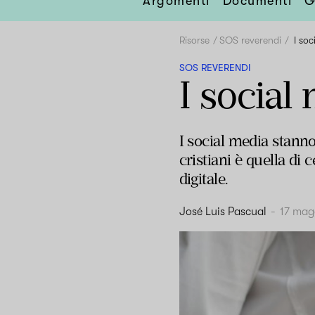
Argomenti
Documenti
G
Risorse
SOS reverendi
I so
SOS REVERENDI
I social
I social media stann
cristiani è quella di 
digitale.
José Luis Pascual
-
17 mag