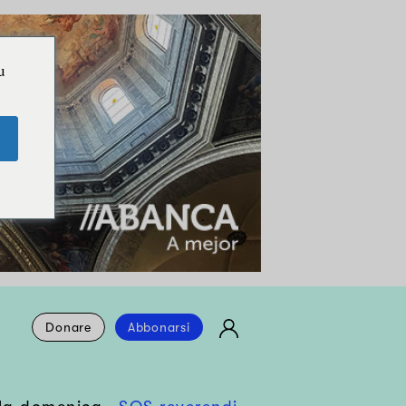
u
Donare
Abbonarsi