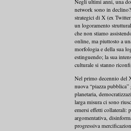
Negli ultimi anni, una dom
network sono in declino?
strategici di X (ex Twitte
un logoramento strutturale
che non stiamo assistend
online, ma piuttosto a un
morfologia e della sua log
estinguendo; la sua intensi
culturale si stanno ricon
Nel primo decennio del XX
nuova “piazza pubblica” 
planetaria, democratizzaz
larga misura ci sono riusc
emersi effetti collaterali
argomentativa, disinformaz
progressiva mercificazion