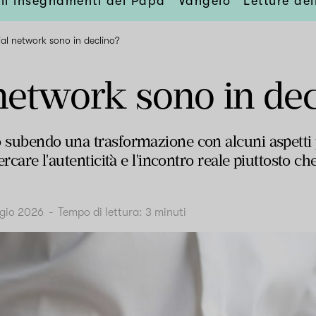
li insegnamenti del Papa
Vangelo
Letture de
cial network sono in declino?
 network sono in de
o subendo una trasformazione con alcuni aspetti p
cercare l'autenticità e l'incontro reale piuttosto 
gio 2026
-
Tempo di lettura:
3
minuti