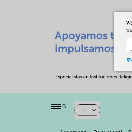
We
wa
IT