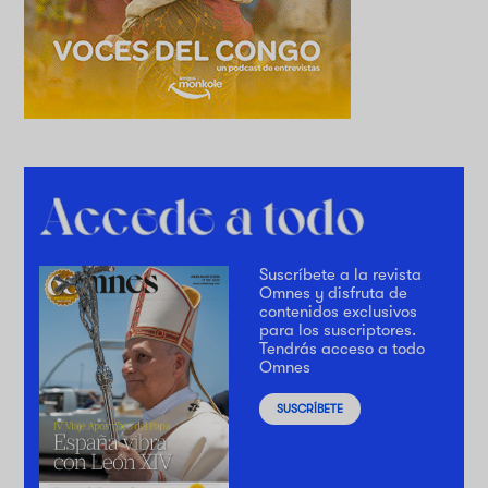
Suscríbete a la revista
Omnes y disfruta de
contenidos exclusivos
para los suscriptores.
Tendrás acceso a todo
Omnes
SUSCRÍBETE