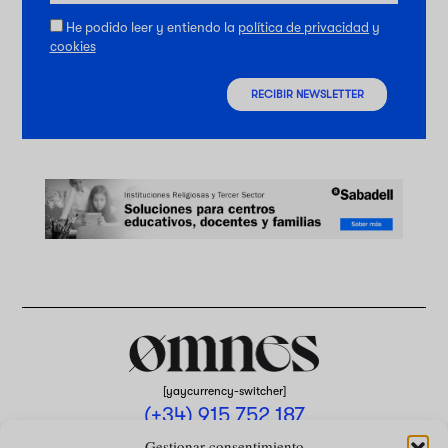
He podido leer y entiendo la
política de privacidad
y
cookies
RECIBIR NEWSLETTER
[yaycurrency-switcher]
(+34) 915 752 187
omnes@omnesmag.com
Gestionar consentimiento