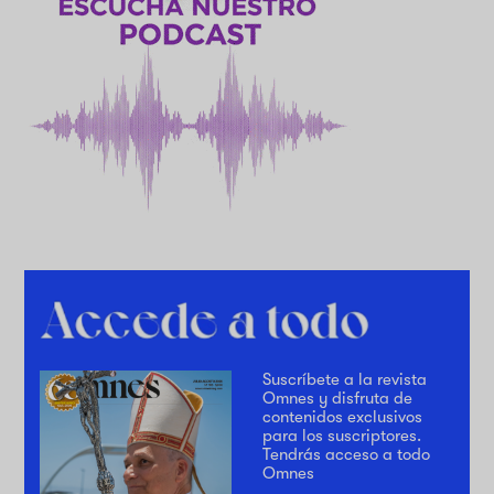
Suscríbete a la revista
Omnes y disfruta de
contenidos exclusivos
para los suscriptores.
Tendrás acceso a todo
Omnes