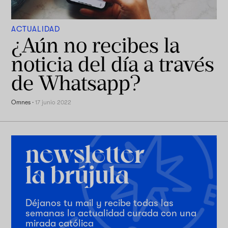
ACTUALIDAD
¿Aún no recibes la
noticia del día a través
de Whatsapp?
Omnes
·
17 junio 2022
Déjanos tu mail y recibe todas las
semanas la actualidad curada con una
mirada católica