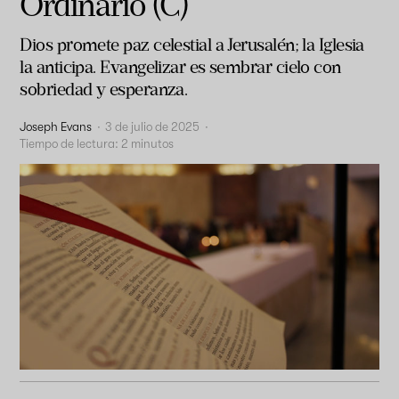
Ordinario (C)
Dios promete paz celestial a Jerusalén; la Iglesia
la anticipa. Evangelizar es sembrar cielo con
sobriedad y esperanza.
Joseph Evans
·
3 de julio de 2025
·
Tiempo de lectura:
2
minutos