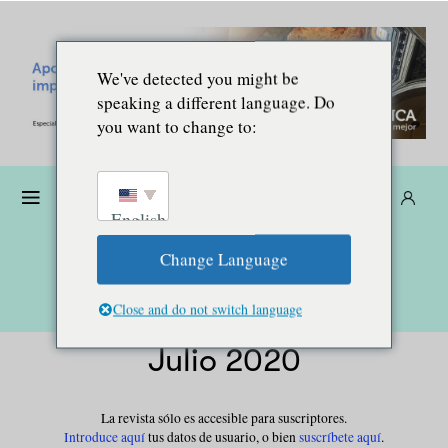
We've detected you might be
speaking a different language. Do
you want to change to:
Dona
Suscríbete
ES
English
Change Language
Close and do not switch language
Julio 2020
La revista sólo es accesible para
suscriptores
.
Introduce aquí
tus datos de usuario, o bien
suscríbete aquí
.