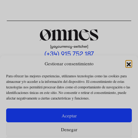
[yaycurrency-switcher]
(+34) 915 752 187
omnes@omnesmag.com
Gestionar consentimiento
Para ofrecer las mejores experiencias, utilizamos tecnologías como las cookies para
almacenar y/o acceder a la información del dispositivo. El consentimiento de estas
tecnologías nos permitirá procesar datos como el comportamiento de navegación o las
identificaciones únicas en este sitio. No consentir o retirar el consentimiento, puede
afectar negativamente a ciertas características y funciones.
AVISO LEGAL
POLÍTICA DE PRIVACIDAD
Aceptar
USO DE COOKIES
Denegar
CONDICIONES DE LA COLABORACIÓN