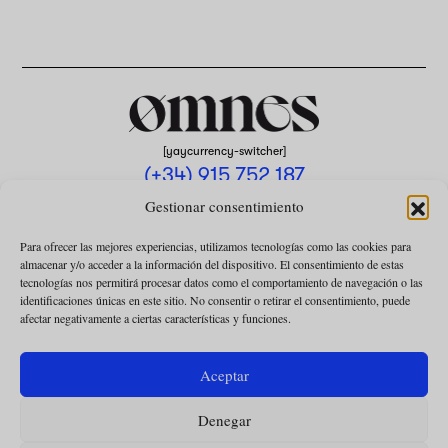
[yaycurrency-switcher]
(+34) 915 752 187
omnes@omnesmag.com
Gestionar consentimiento
Para ofrecer las mejores experiencias, utilizamos tecnologías como las cookies para
almacenar y/o acceder a la información del dispositivo. El consentimiento de estas
tecnologías nos permitirá procesar datos como el comportamiento de navegación o las
identificaciones únicas en este sitio. No consentir o retirar el consentimiento, puede
afectar negativamente a ciertas características y funciones.
AVISO LEGAL
POLÍTICA DE PRIVACIDAD
Aceptar
USO DE COOKIES
Denegar
CONDICIONES DE LA COLABORACIÓN