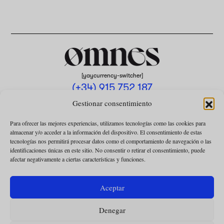
[yaycurrency-switcher]
(+34) 915 752 187
omnes@omnesmag.com
Gestionar consentimiento
Para ofrecer las mejores experiencias, utilizamos tecnologías como las cookies para
almacenar y/o acceder a la información del dispositivo. El consentimiento de estas
tecnologías nos permitirá procesar datos como el comportamiento de navegación o las
identificaciones únicas en este sitio. No consentir o retirar el consentimiento, puede
afectar negativamente a ciertas características y funciones.
AVISO LEGAL
POLÍTICA DE PRIVACIDAD
Aceptar
USO DE COOKIES
Denegar
CONDICIONES DE LA COLABORACIÓN