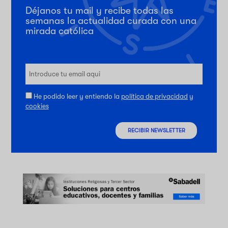
Déjanos tu mail y recibe todas las
semanas la actualidad curada con una
mirada católica
He podido leer y entiendo la
política de privacidad
y
cookies
RECIBIR NEWSLETTER