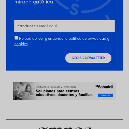
mirada católica
He podido leer y entiendo la
política de privacidad
y
cookies
RECIBIR NEWSLETTER