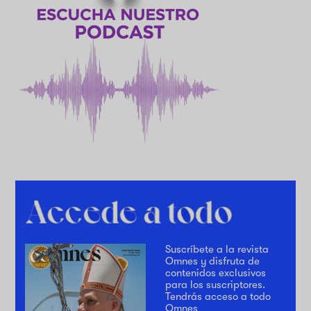
Suscríbete a la revista
Omnes y disfruta de
contenidos exclusivos
para los suscriptores.
Tendrás acceso a todo
Omnes