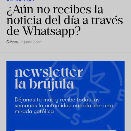
¿Aún no recibes la
noticia del día a través
de Whatsapp?
Omnes
·
17 junio 2022
Déjanos tu mail y recibe todas las
semanas la actualidad curada con una
mirada católica