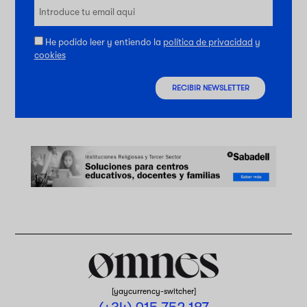
He podido leer y entiendo la
política de privacidad
y
cookies
RECIBIR NEWSLETTER
[yaycurrency-switcher]