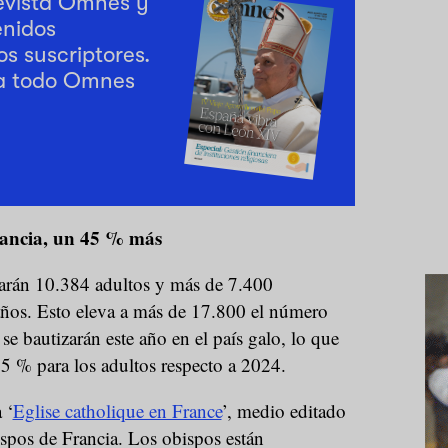
revista Omnes y
enidos
os suscriptores.
a todo Omnes
rancia, un 45 % más
zarán 10.384 adultos y más de 7.400
años. Esto eleva a más de 17.800 el número
se bautizarán este año en el país galo, lo que
 % para los adultos respecto a 2024.
 ‘
Eglise catholique en France
’, medio editado
ispos de Francia. Los obispos están