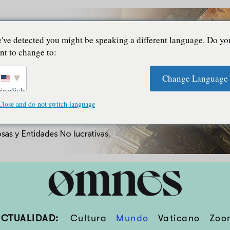
've detected you might be speaking a different language. Do yo
nt to change to:
Change Language
English
Close and do not switch language
ACTUALIDAD:
Cultura
Mundo
Vaticano
Zoo