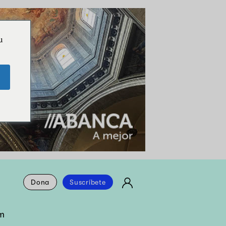
u
Dona
Suscríbete
m