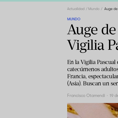
Actualidad
Mundo
Auge de 
MUNDO
Auge de 
Vigilia 
En la Vigilia Pascua
catecúmenos adultos, 
Francia, espectacula
(Asia). Buscan un sent
Francisco Otamendi
·
19 d