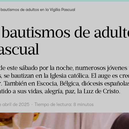
bautismos de adultos en la Vigilia Pascual
bautismos de adult
Pascual
l de este sábado por la noche, numerosos jóvenes
se bautizan en la Iglesia católica. El auge es cr
r. También en Escocia, Bélgica, diócesis español
ido a sus vidas, alegría, paz, la Luz de Cristo.
e abril de 2025
·
Tiempo de lectura:
8
minutos