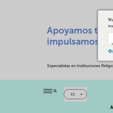
We
wa
ES