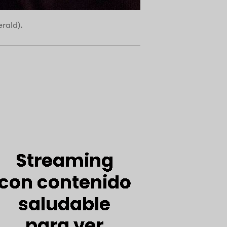
rald).