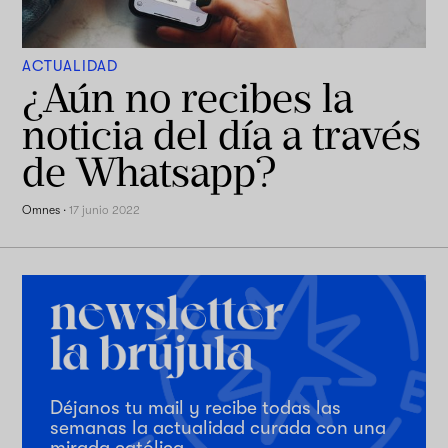
ACTUALIDAD
¿Aún no recibes la
noticia del día a través
de Whatsapp?
Omnes
·
17 junio 2022
Déjanos tu mail y recibe todas las
semanas la actualidad curada con una
mirada católica