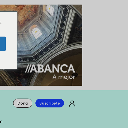
u
Dona
Suscríbete
m