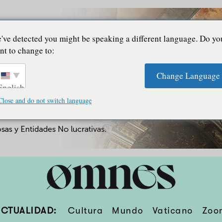
've detected you might be speaking a different language. Do yo
nt to change to:
Change Language
English
Close and do not switch language
ACTUALIDAD:
Cultura
Mundo
Vaticano
Zoo