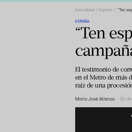
Actualidad
España
“Ten es
ESPAÑA
“Ten esp
campaña
El testimonio de con
en el Metro de más d
raíz de una procesió
Maria José Atienza
·
30 de