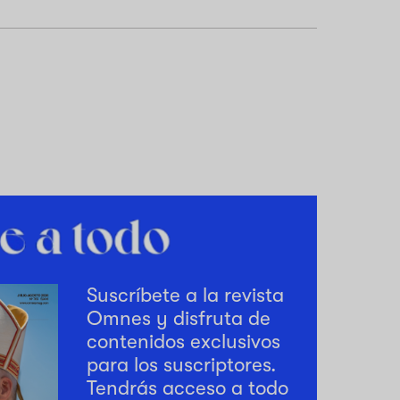
Suscríbete a la revista
Omnes y disfruta de
contenidos exclusivos
para los suscriptores.
Tendrás acceso a todo