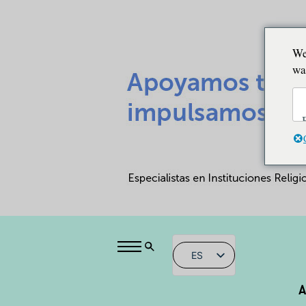
We
wa
ES