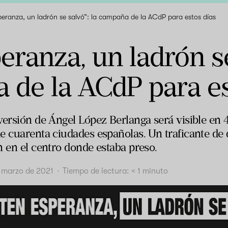
peranza, un ladrón se salvó”: la campaña de la ACdP para estos días
eranza, un ladrón se
 de la ACdP para es
versión de Ángel López Berlanga será visible e
e cuarenta ciudades españolas. Un traficante de
n en el centro donde estaba preso.
 marzo de 2021
·
Tiempo de lectura:
< 1
minuto